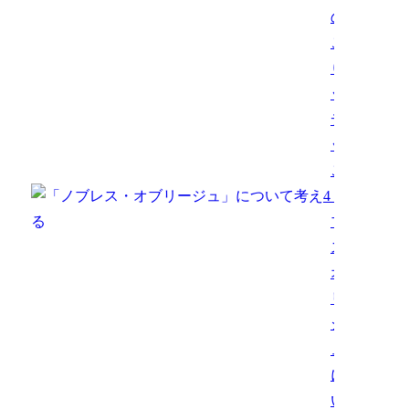
の？】
こっそ
りメリ
ット・
デメリ
ットを
ご紹介
4
「ノ
ブレ
ス・
オブ
リー
ジ
ュ」
につ
いて