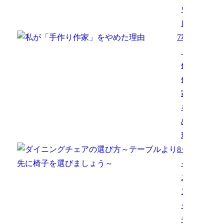
ウ
レ...
7
私が
「手
作り
作
家」
をや
めた
理由
8
ダ
イ
ニ
ン
グ
チ