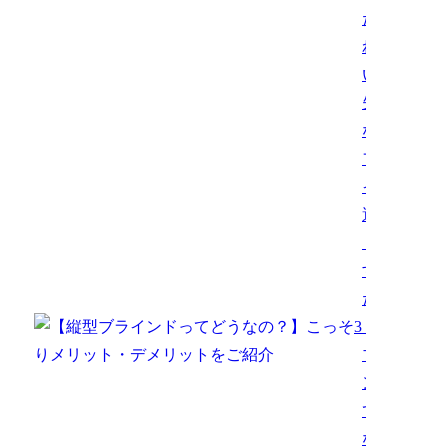
たら通
れな
い…】
失敗し
ないソ
ファサ
イズの
選び方
【大き
すぎ
た！】
3
【縦型
ブライ
ンドっ
てどう
な