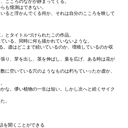
に、こころのなかが静まってくる。
からも憶測はできない。
ていると浮かんでくる何か、それは自分のこころを映して
源」とタイトルづけられたこの作品。
れている、同時に何も描かれていないような。
いる。虚はどこまで続いているのか、増殖しているのか収
を張り、芽を出し、茎を伸ばし、葉を広げ、ある時は花が
無数に空いている穴のようなものは朽ちていったか虚か、
う。
のかな。儚い植物の一生は短い。しかし次へと続くサイク
いた。
話を聞くことができる