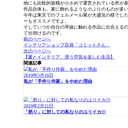
他にも比較的規模が小さめで運営されている所が
作品自体も、家に飾れるような小ぶりのものが多
今年は東京でのフェルメール展が大盛況の様でし
ーもオススメですよ。
そしていつか自分の琴線に触れる作品に出合える
て出掛けるのです。
投
前のページへ
稿
インテリアショップ店員「コミットさん」
ナ
次のページへ
ビ
【書とインテリア、漂う空気を楽しむ生活】
ゲ
関連記事
ー
シ
2019年5月16日
ョ
私が「手作り作家」をやめた理由
ン
2019年2月21日
「怒り」に対しての私なりのユリイカ!!!