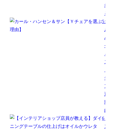
考え
る
5
カー
ル・
ハン
セン
＆サ
ン
【Ｙ
チェ
アを
選ぶ
理
由】
6
【イ
ンテ