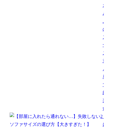
オイ
ル仕
上げ
のメ
ンテ
ナン
スは
意外
と簡
単
で、
結構
楽し
い。
2
【部屋
に入れ