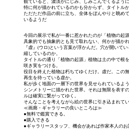
観ていると、濃淡がにじみ、しみこんでくるよう
特に何が描かれているのかも分からず、タイトル
ただただ作品の前に立ち、全体をぼんやりと眺め
いるようだ
今回の展示で私が一番に惹かれたのが「植物の起
具象的でも抽象的とも見て取れない、何かが描か
『虚』(ウロ)という言葉が浮かんだ。穴が開いて
縮しているのか。
タイトルの通り「植物の起源」植物は土の中で根
咲き実をつける。
役目を終えた植物は朽ちてゆくだけ。虚だ。この
再生を待っている虚か。
私が歩く地面の一層下の世界を見せられているよ
シンメトリーに描かれた世界。それは無限を表す
ルは確実に繋がってゆく。
そんなことを考えながら絵の世界に引き込まれて
≪画廊・ギャラリーの良いところは≫
●無料で鑑賞できる。
●購入できる
●ギャラリースタッフ、機会があれば作家本人のお