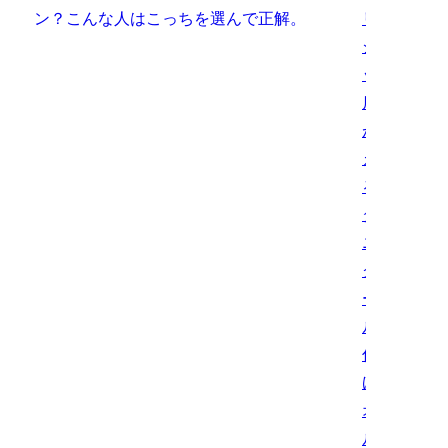
リア
ショ
ップ
店員
が教
え
る】
ダイ
ニン
グテ
ーブ
ルの
仕上
げは
オイ
ルか