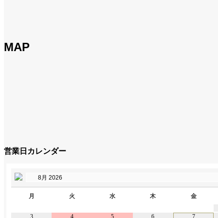
MAP
営業日カレンダー
月
火
水
木
金
3
4
5
6
7