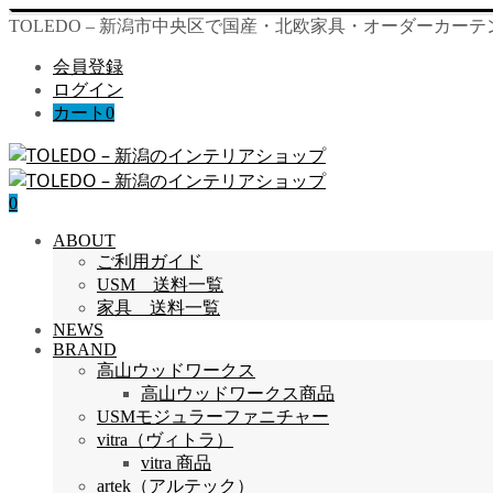
TOLEDO – 新潟市中央区で国産・北欧家具・オーダーカー
会員登録
ログイン
カート
0
0
ABOUT
ご利用ガイド
USM 送料一覧
家具 送料一覧
NEWS
BRAND
高山ウッドワークス
高山ウッドワークス商品
USMモジュラーファニチャー
vitra（ヴィトラ）
vitra 商品
artek（アルテック）