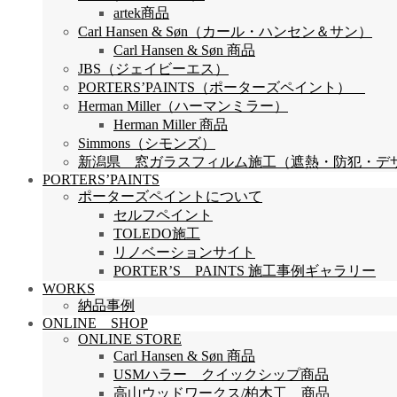
artek商品
Carl Hansen & Søn（カール・ハンセン＆サン）
Carl Hansen & Søn 商品
JBS（ジェイビーエス）
PORTERS’PAINTS（ポーターズペイント）
Herman Miller（ハーマンミラー）
Herman Miller 商品
Simmons（シモンズ）
新潟県 窓ガラスフィルム施工（遮熱・防犯・デザイン
PORTERS’PAINTS
ポーターズペイントについて
セルフペイント
TOLEDO施工
リノベーションサイト
PORTER’S PAINTS 施工事例ギャラリー
WORKS
納品事例
ONLINE SHOP
ONLINE STORE
Carl Hansen & Søn 商品
USMハラー クイックシップ商品
高山ウッドワークス/柏木工 商品