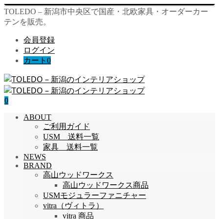
TOLEDO – 新潟市中央区で国産・北欧家具・オーダーカー
テンを販売。
会員登録
ログイン
カート
0
0
ABOUT
ご利用ガイド
USM 送料一覧
家具 送料一覧
NEWS
BRAND
高山ウッドワークス
高山ウッドワークス商品
USMモジュラーファニチャー
vitra（ヴィトラ）
vitra 商品