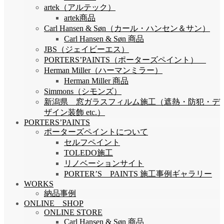
artek（アルテック）
artek商品
Carl Hansen & Søn（カール・ハンセン＆サン）
Carl Hansen & Søn 商品
JBS（ジェイビーエス）
PORTERS’PAINTS（ポーターズペイント）
Herman Miller（ハーマンミラー）
Herman Miller 商品
Simmons（シモンズ）
新潟県 窓ガラスフィルム施工（遮熱・防犯・デ
ザイン装飾 etc.）
PORTERS’PAINTS
ポーターズペイントについて
セルフペイント
TOLEDO施工
リノベーションサイト
PORTER’S PAINTS 施工事例ギャラリー
WORKS
納品事例
ONLINE SHOP
ONLINE STORE
Carl Hansen & Søn 商品