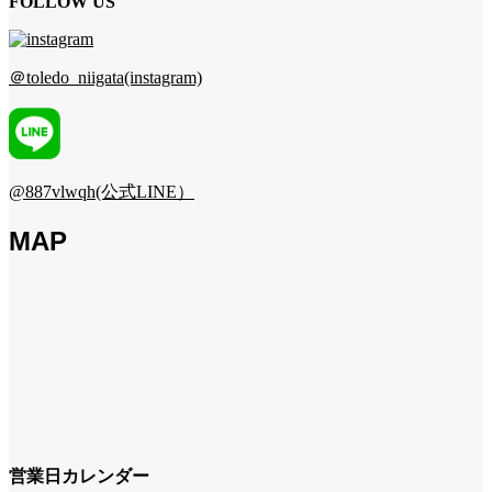
FOLLOW US
＠toledo_niigata(instagram)
@887vlwqh(公式LINE）
MAP
営業日カレンダー