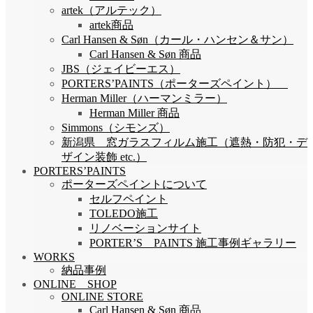
artek（アルテック）
artek商品
Carl Hansen & Søn（カール・ハンセン＆サン）
Carl Hansen & Søn 商品
JBS（ジェイビーエス）
PORTERS’PAINTS（ポーターズペイント）
Herman Miller（ハーマンミラー）
Herman Miller 商品
Simmons（シモンズ）
新潟県 窓ガラスフィルム施工（遮熱・防犯・デ
ザイン装飾 etc.）
PORTERS’PAINTS
ポーターズペイントについて
セルフペイント
TOLEDO施工
リノベーションサイト
PORTER’S PAINTS 施工事例ギャラリー
WORKS
納品事例
ONLINE SHOP
ONLINE STORE
Carl Hansen & Søn 商品