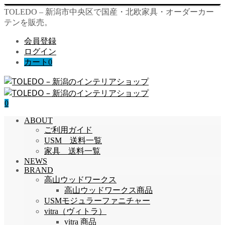
TOLEDO – 新潟市中央区で国産・北欧家具・オーダーカー
テンを販売。
会員登録
ログイン
カート
0
0
ABOUT
ご利用ガイド
USM 送料一覧
家具 送料一覧
NEWS
BRAND
高山ウッドワークス
高山ウッドワークス商品
USMモジュラーファニチャー
vitra（ヴィトラ）
vitra 商品