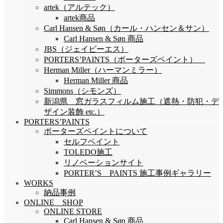
artek（アルテック）
artek商品
Carl Hansen & Søn（カール・ハンセン＆サン）
Carl Hansen & Søn 商品
JBS（ジェイビーエス）
PORTERS’PAINTS（ポーターズペイント）
Herman Miller（ハーマンミラー）
Herman Miller 商品
Simmons（シモンズ）
新潟県 窓ガラスフィルム施工（遮熱・防犯・デ
ザイン装飾 etc.）
PORTERS’PAINTS
ポーターズペイントについて
セルフペイント
TOLEDO施工
リノベーションサイト
PORTER’S PAINTS 施工事例ギャラリー
WORKS
納品事例
ONLINE SHOP
ONLINE STORE
Carl Hansen & Søn 商品