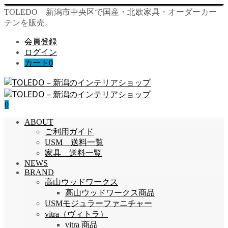
TOLEDO – 新潟市中央区で国産・北欧家具・オーダーカー
テンを販売。
会員登録
ログイン
カート
0
0
ABOUT
ご利用ガイド
USM 送料一覧
家具 送料一覧
NEWS
BRAND
高山ウッドワークス
高山ウッドワークス商品
USMモジュラーファニチャー
vitra（ヴィトラ）
vitra 商品