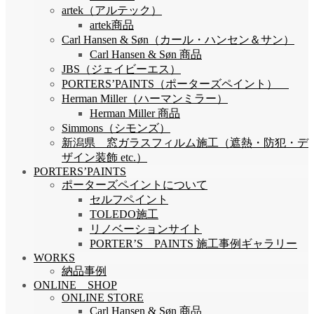
artek（アルテック）
artek商品
Carl Hansen & Søn（カール・ハンセン＆サン）
Carl Hansen & Søn 商品
JBS（ジェイビーエス）
PORTERS’PAINTS（ポーターズペイント）
Herman Miller（ハーマンミラー）
Herman Miller 商品
Simmons（シモンズ）
新潟県 窓ガラスフィルム施工（遮熱・防犯・デ
ザイン装飾 etc.）
PORTERS’PAINTS
ポーターズペイントについて
セルフペイント
TOLEDO施工
リノベーションサイト
PORTER’S PAINTS 施工事例ギャラリー
WORKS
納品事例
ONLINE SHOP
ONLINE STORE
Carl Hansen & Søn 商品