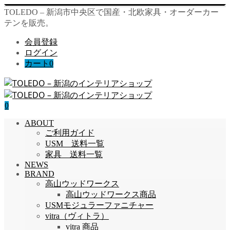
TOLEDO – 新潟市中央区で国産・北欧家具・オーダーカー
テンを販売。
会員登録
ログイン
カート
0
0
ABOUT
ご利用ガイド
USM 送料一覧
家具 送料一覧
NEWS
BRAND
高山ウッドワークス
高山ウッドワークス商品
USMモジュラーファニチャー
vitra（ヴィトラ）
vitra 商品