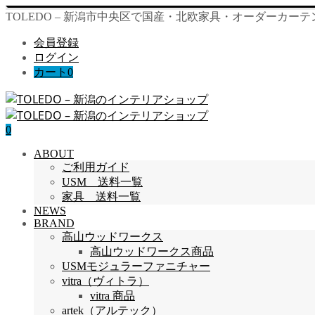
TOLEDO – 新潟市中央区で国産・北欧家具・オーダーカー
会員登録
ログイン
カート
0
0
ABOUT
ご利用ガイド
USM 送料一覧
家具 送料一覧
NEWS
BRAND
高山ウッドワークス
高山ウッドワークス商品
USMモジュラーファニチャー
vitra（ヴィトラ）
vitra 商品
artek（アルテック）