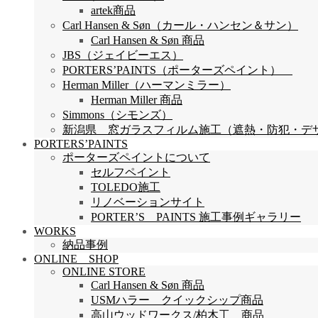
artek商品
Carl Hansen & Søn（カール・ハンセン＆サン）
Carl Hansen & Søn 商品
JBS（ジェイビーエス）
PORTERS’PAINTS（ポーターズペイント）
Herman Miller（ハーマンミラー）
Herman Miller 商品
Simmons（シモンズ）
新潟県 窓ガラスフィルム施工（遮熱・防犯・デザイン
PORTERS’PAINTS
ポーターズペイントについて
セルフペイント
TOLEDO施工
リノベーションサイト
PORTER’S PAINTS 施工事例ギャラリー
WORKS
納品事例
ONLINE SHOP
ONLINE STORE
Carl Hansen & Søn 商品
USMハラー クイックシップ商品
高山ウッドワークス/柏木工 商品