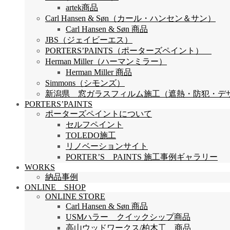
artek商品
Carl Hansen & Søn（カール・ハンセン＆サン）
Carl Hansen & Søn 商品
JBS（ジェイビーエス）
PORTERS’PAINTS（ポーターズペイント）
Herman Miller（ハーマンミラー）
Herman Miller 商品
Simmons（シモンズ）
新潟県 窓ガラスフィルム施工（遮熱・防犯・デザイン
PORTERS’PAINTS
ポーターズペイントについて
セルフペイント
TOLEDO施工
リノベーションサイト
PORTER’S PAINTS 施工事例ギャラリー
WORKS
納品事例
ONLINE SHOP
ONLINE STORE
Carl Hansen & Søn 商品
USMハラー クイックシップ商品
高山ウッドワークス/柏木工 商品