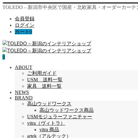
TOLEDO – 新潟市中央区で国産・北欧家具・オーダーカー
会員登録
ログイン
カート
0
0
ABOUT
ご利用ガイド
USM 送料一覧
家具 送料一覧
NEWS
BRAND
高山ウッドワークス
高山ウッドワークス商品
USMモジュラーファニチャー
vitra（ヴィトラ）
vitra 商品
artek（アルテック）