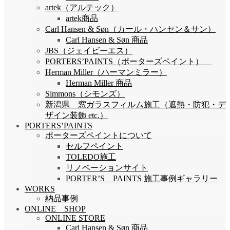
artek（アルテック）
artek商品
Carl Hansen & Søn（カール・ハンセン＆サン）
Carl Hansen & Søn 商品
JBS（ジェイビーエス）
PORTERS’PAINTS（ポーターズペイント）
Herman Miller（ハーマンミラー）
Herman Miller 商品
Simmons（シモンズ）
新潟県 窓ガラスフィルム施工（遮熱・防犯・デ
ザイン装飾 etc.）
PORTERS’PAINTS
ポーターズペイントについて
セルフペイント
TOLEDO施工
リノベーションサイト
PORTER’S PAINTS 施工事例ギャラリー
WORKS
納品事例
ONLINE SHOP
ONLINE STORE
Carl Hansen & Søn 商品