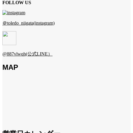
FOLLOW US
＠toledo_niigata(instagram)
@887vlwqh(公式LINE）
MAP