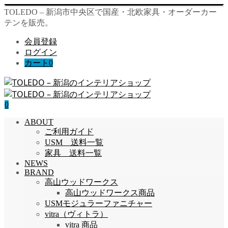
TOLEDO – 新潟市中央区で国産・北欧家具・オーダーカー
テンを販売。
会員登録
ログイン
カート
0
0
ABOUT
ご利用ガイド
USM 送料一覧
家具 送料一覧
NEWS
BRAND
高山ウッドワークス
高山ウッドワークス商品
USMモジュラーファニチャー
vitra（ヴィトラ）
vitra 商品