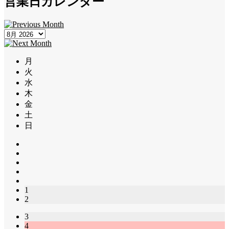
営業日カレンダー
月
火
水
木
金
土
日
1
2
3
4