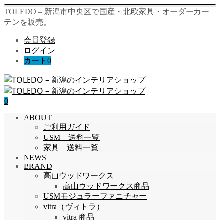
TOLEDO – 新潟市中央区で国産・北欧家具・オーダーカー
テンを販売。
会員登録
ログイン
カート
0
0
ABOUT
ご利用ガイド
USM 送料一覧
家具 送料一覧
NEWS
BRAND
高山ウッドワークス
高山ウッドワークス商品
USMモジュラーファニチャー
vitra（ヴィトラ）
vitra 商品