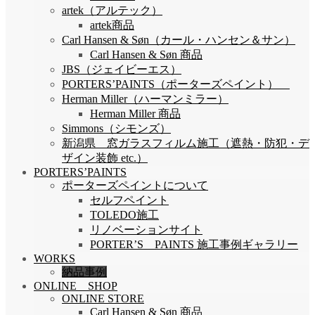
artek（アルテック）
artek商品
Carl Hansen & Søn（カール・ハンセン＆サン）
Carl Hansen & Søn 商品
JBS（ジェイビーエス）
PORTERS’PAINTS（ポーターズペイント）
Herman Miller（ハーマンミラー）
Herman Miller 商品
Simmons（シモンズ）
新潟県 窓ガラスフィルム施工（遮熱・防犯・デ
ザイン装飾 etc.）
PORTERS’PAINTS
ポーターズペイントについて
セルフペイント
TOLEDO施工
リノベーションサイト
PORTER’S PAINTS 施工事例ギャラリー
WORKS
納品事例
ONLINE SHOP
ONLINE STORE
Carl Hansen & Søn 商品