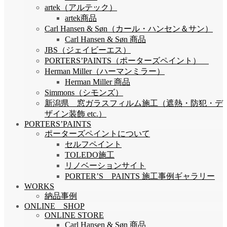
artek（アルテック）
artek商品
Carl Hansen & Søn（カール・ハンセン＆サン）
Carl Hansen & Søn 商品
JBS（ジェイビーエス）
PORTERS’PAINTS（ポーターズペイント）
Herman Miller（ハーマンミラー）
Herman Miller 商品
Simmons（シモンズ）
新潟県 窓ガラスフィルム施工（遮熱・防犯・デ
ザイン装飾 etc.）
PORTERS’PAINTS
ポーターズペイントについて
セルフペイント
TOLEDO施工
リノベーションサイト
PORTER’S PAINTS 施工事例ギャラリー
WORKS
納品事例
ONLINE SHOP
ONLINE STORE
Carl Hansen & Søn 商品