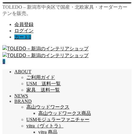
TOLEDO – 新潟市中央区で国産・北欧家具・オーダーカー
テンを販売。
会員登録
ログイン
カート
0
0
ABOUT
ご利用ガイド
USM 送料一覧
家具 送料一覧
NEWS
BRAND
高山ウッドワークス
高山ウッドワークス商品
USMモジュラーファニチャー
vitra（ヴィトラ）
vitra 商品