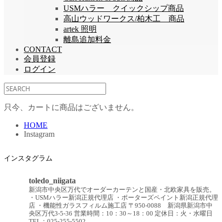
USMハラー クイックシップ商品
高山ウッドワークス/柏木工 商品
artek 照明
離島追加料金
CONTACT
会員登録
ログイン
只今、カートに商品はございません。
HOME
Instagram
インスタグラム
toledo_niigata
新潟市中央区万代でオーダーカーテンと国産・北欧家具を販売。
・USMハラー新潟正規代理店
・ポーターズペイント新潟正規代理
店
・機能性ガラスフィルム施工店
〒950-0088 新潟県新潟市中
央区万代3-5-36
営業時間：10：30～18：00
定休日：火・水曜日
TEL：025-255-5502