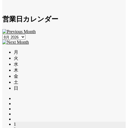
営業日カレンダー
月
火
水
木
金
土
日
1