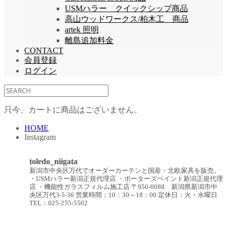
USMハラー クイックシップ商品
高山ウッドワークス/柏木工 商品
artek 照明
離島追加料金
CONTACT
会員登録
ログイン
只今、カートに商品はございません。
HOME
Instagram
toledo_niigata
新潟市中央区万代でオーダーカーテンと国産・北欧家具を販売。
・USMハラー新潟正規代理店
・ポーターズペイント新潟正規代理
店
・機能性ガラスフィルム施工店
〒950-0088 新潟県新潟市中
央区万代3-5-36
営業時間：10：30～18：00
定休日：火・水曜日
TEL：025-255-5502