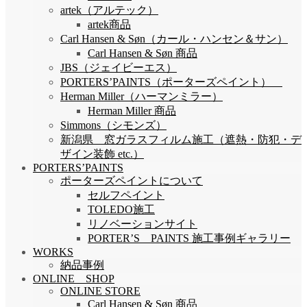
artek（アルテック）
artek商品
Carl Hansen & Søn（カール・ハンセン＆サン）
Carl Hansen & Søn 商品
JBS（ジェイビーエス）
PORTERS’PAINTS（ポーターズペイント）
Herman Miller（ハーマンミラー）
Herman Miller 商品
Simmons（シモンズ）
新潟県 窓ガラスフィルム施工（遮熱・防犯・デ
ザイン装飾 etc.）
PORTERS’PAINTS
ポーターズペイントについて
セルフペイント
TOLEDO施工
リノベーションサイト
PORTER’S PAINTS 施工事例ギャラリー
WORKS
納品事例
ONLINE SHOP
ONLINE STORE
Carl Hansen & Søn 商品