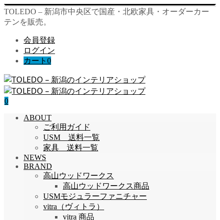
TOLEDO – 新潟市中央区で国産・北欧家具・オーダーカー
テンを販売。
会員登録
ログイン
カート
0
0
ABOUT
ご利用ガイド
USM 送料一覧
家具 送料一覧
NEWS
BRAND
高山ウッドワークス
高山ウッドワークス商品
USMモジュラーファニチャー
vitra（ヴィトラ）
vitra 商品