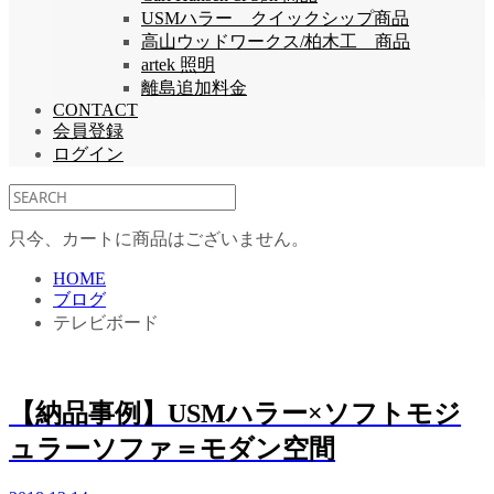
USMハラー クイックシップ商品
高山ウッドワークス/柏木工 商品
artek 照明
離島追加料金
CONTACT
会員登録
ログイン
只今、カートに商品はございません。
HOME
ブログ
テレビボード
【納品事例】USMハラー×ソフトモジ
ュラーソファ＝モダン空間