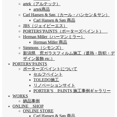
artek（アルテック）
artek商品
Carl Hansen & Søn（カール・ハンセン＆サン）
Carl Hansen & Søn 商品
JBS（ジェイビーエス）
PORTERS’PAINTS（ポーターズペイント）
Herman Miller（ハーマンミラー）
Herman Miller 商品
Simmons（シモンズ）
新潟県 窓ガラスフィルム施工（遮熱・防犯・デ
ザイン装飾 etc.）
PORTERS’PAINTS
ポーターズペイントについて
セルフペイント
TOLEDO施工
リノベーションサイト
PORTER’S PAINTS 施工事例ギャラリー
WORKS
納品事例
ONLINE SHOP
ONLINE STORE
Carl Hansen & Søn 商品