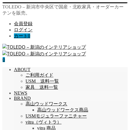
TOLEDO – 新潟市中央区で国産・北欧家具・オーダーカー
テンを販売。
会員登録
ログイン
カート
0
0
ABOUT
ご利用ガイド
USM 送料一覧
家具 送料一覧
NEWS
BRAND
高山ウッドワークス
高山ウッドワークス商品
USMモジュラーファニチャー
vitra（ヴィトラ）
vitra 商品