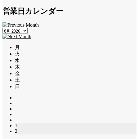
営業日カレンダー
月
火
水
木
金
土
日
1
2