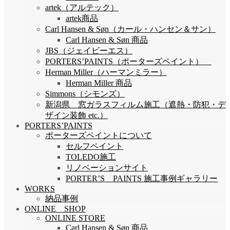
artek（アルテック）
artek商品
Carl Hansen & Søn（カール・ハンセン＆サン）
Carl Hansen & Søn 商品
JBS（ジェイビーエス）
PORTERS’PAINTS（ポーターズペイント）
Herman Miller（ハーマンミラー）
Herman Miller 商品
Simmons（シモンズ）
新潟県 窓ガラスフィルム施工（遮熱・防犯・デ
ザイン装飾 etc.）
PORTERS’PAINTS
ポーターズペイントについて
セルフペイント
TOLEDO施工
リノベーションサイト
PORTER’S PAINTS 施工事例ギャラリー
WORKS
納品事例
ONLINE SHOP
ONLINE STORE
Carl Hansen & Søn 商品