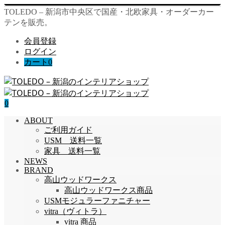
TOLEDO – 新潟市中央区で国産・北欧家具・オーダーカー
テンを販売。
会員登録
ログイン
カート
0
0
ABOUT
ご利用ガイド
USM 送料一覧
家具 送料一覧
NEWS
BRAND
高山ウッドワークス
高山ウッドワークス商品
USMモジュラーファニチャー
vitra（ヴィトラ）
vitra 商品