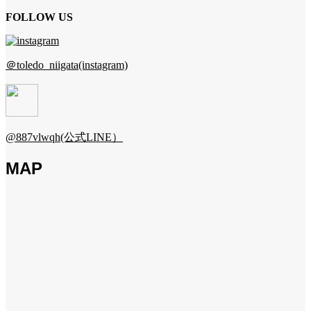
FOLLOW US
＠toledo_niigata(instagram)
@887vlwqh(公式LINE）
MAP