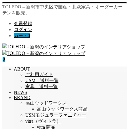
TOLEDO – 新潟市中央区で国産・北欧家具・オーダーカー
テンを販売。
会員登録
ログイン
カート
0
0
ABOUT
ご利用ガイド
USM 送料一覧
家具 送料一覧
NEWS
BRAND
高山ウッドワークス
高山ウッドワークス商品
USMモジュラーファニチャー
vitra（ヴィトラ）
vitra 商品