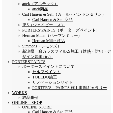
artek（アルテック）
artek商品
Carl Hansen & Søn（カール・ハンセン＆サン）
Carl Hansen & Søn 商品
JBS（ジェイビーエス）
PORTERS’PAINTS（ポーターズペイント）
Herman Miller（ハーマンミラー）
Herman Miller 商品
Simmons（シモンズ）
新潟県 窓ガラスフィルム施工（遮熱・防犯・デ
ザイン装飾 etc.）
PORTERS’PAINTS
ポーターズペイントについて
セルフペイント
TOLEDO施工
リノベーションサイト
PORTER’S PAINTS 施工事例ギャラリー
WORKS
納品事例
ONLINE SHOP
ONLINE STORE
Carl Hansen & Søn 商品