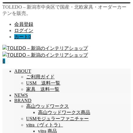
TOLEDO – 新潟市中央区で国産・北欧家具・オーダーカー
テンを販売。
会員登録
ログイン
カート
0
0
ABOUT
ご利用ガイド
USM 送料一覧
家具 送料一覧
NEWS
BRAND
高山ウッドワークス
高山ウッドワークス商品
USMモジュラーファニチャー
vitra（ヴィトラ）
vitra 商品