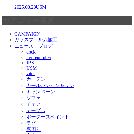
2025.08.23
USM
カテゴリー選択
CAMPAIGN
ガラスフィルム施工
ニュース・ブログ
artek
hermanmiller
JBS
USM
vitra
カーテン
カールハンセン＆サン
キャンペーン
ソファ
チェア
テーブル
ポーターズペイント
ラグ
窓周り