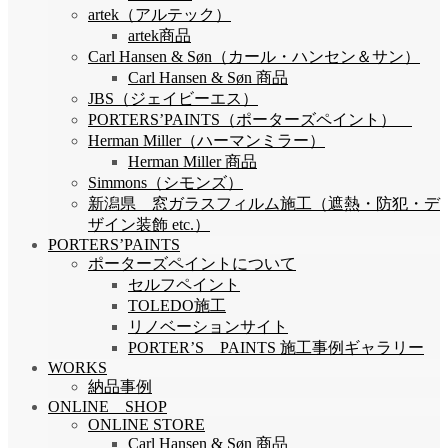
artek（アルテック）
artek商品
Carl Hansen & Søn（カール・ハンセン＆サン）
Carl Hansen & Søn 商品
JBS（ジェイビーエス）
PORTERS’PAINTS（ポーターズペイント）
Herman Miller（ハーマンミラー）
Herman Miller 商品
Simmons（シモンズ）
新潟県 窓ガラスフィルム施工（遮熱・防犯・デ
ザイン装飾 etc.）
PORTERS’PAINTS
ポーターズペイントについて
セルフペイント
TOLEDO施工
リノベーションサイト
PORTER’S PAINTS 施工事例ギャラリー
WORKS
納品事例
ONLINE SHOP
ONLINE STORE
Carl Hansen & Søn 商品