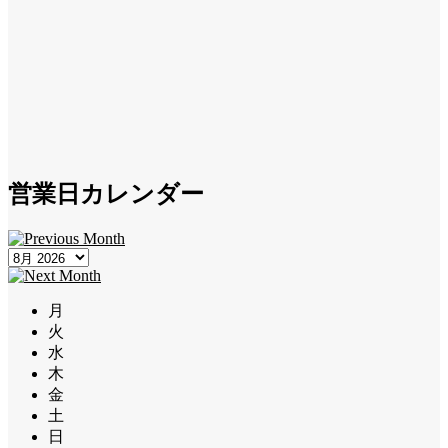
営業日カレンダー
月
火
水
木
金
土
日