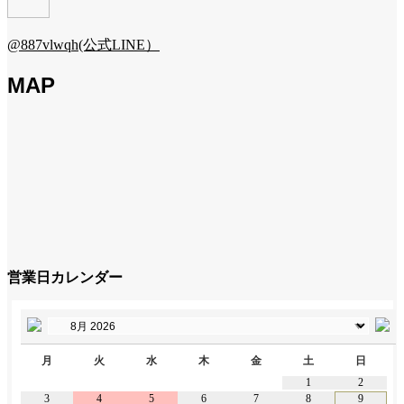
@887vlwqh(公式LINE）
MAP
営業日カレンダー
月
火
水
木
金
土
日
1
2
3
4
5
6
7
8
9