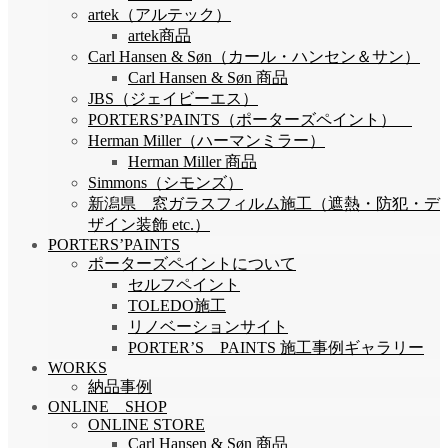
artek（アルテック）
artek商品
Carl Hansen & Søn（カール・ハンセン＆サン）
Carl Hansen & Søn 商品
JBS（ジェイビーエス）
PORTERS’PAINTS（ポーターズペイント）
Herman Miller（ハーマンミラー）
Herman Miller 商品
Simmons（シモンズ）
新潟県 窓ガラスフィルム施工（遮熱・防犯・デ
ザイン装飾 etc.）
PORTERS’PAINTS
ポーターズペイントについて
セルフペイント
TOLEDO施工
リノベーションサイト
PORTER’S PAINTS 施工事例ギャラリー
WORKS
納品事例
ONLINE SHOP
ONLINE STORE
Carl Hansen & Søn 商品