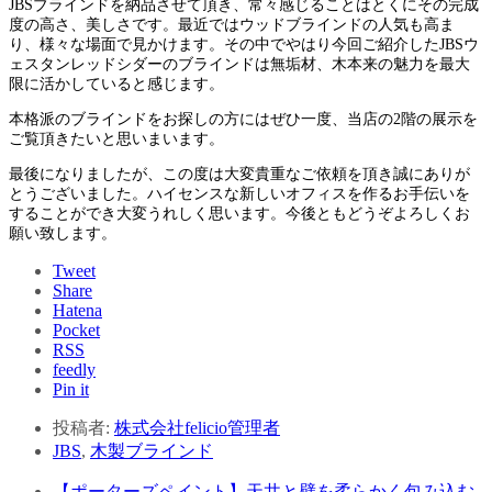
JBSブラインドを納品させて頂き、常々感じることはとくにその完成
度の高さ、美しさです。最近ではウッドブラインドの人気も高ま
り、様々な場面で見かけます。その中でやはり今回ご紹介したJBSウ
ェスタンレッドシダーのブラインドは無垢材、木本来の魅力を最大
限に活かしていると感じます。
本格派のブラインドをお探しの方にはぜひ一度、当店の2階の展示を
ご覧頂きたいと思いまいます。
最後になりましたが、この度は大変貴重なご依頼を頂き誠にありが
とうございました。ハイセンスな新しいオフィスを作るお手伝いを
することができ大変うれしく思います。今後ともどうぞよろしくお
願い致します。
Tweet
Share
Hatena
Pocket
RSS
feedly
Pin it
投稿者:
株式会社felicio管理者
JBS
,
木製ブラインド
【ポーターズペイント】天井と壁を柔らかく包み込む