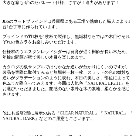
大きな窓も3台のセパレート仕様。さすが！迫力があります！
JBSのウッドブラインドは兵庫県にある工場で熟練した職人により1
台1台丁寧に作られています。
ブラインドの羽1枚を1枚板で製作し、無垢材ならではの木目やそれ
ぞれの色ムラをお楽しみいただけます。
仕様材のウエスタンレッドシダーは発育が遅く樹齢が長い木ため、
年輪の間隔が密で美しい木目を楽しめます。
カタログの板サンプルではなかなか違いが分かりにくいのですが、
製品を実際に取付てみると無垢材一枚一枚、スラットの色の微妙な
違いがグラデーションのように表れ、木目の美しさ、部位によって
色ムラが際立ってみえます。今回は人気色『NATURAL LIGHT』を
お選びいただきました。艶感のない素朴な木の素地、柔らかを感じ
させます。
他にも当店2階に展示のある『CLEAR NATURAL』『 NATURAL』『
NATURAL DARK』などのご用意もございます。