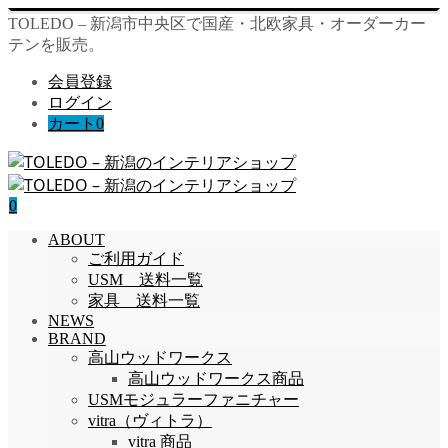
TOLEDO – 新潟市中央区で国産・北欧家具・オーダーカー
テンを販売。
会員登録
ログイン
カート
0
0
ABOUT
ご利用ガイド
USM 送料一覧
家具 送料一覧
NEWS
BRAND
高山ウッドワークス
高山ウッドワークス商品
USMモジュラーファニチャー
vitra（ヴィトラ）
vitra 商品