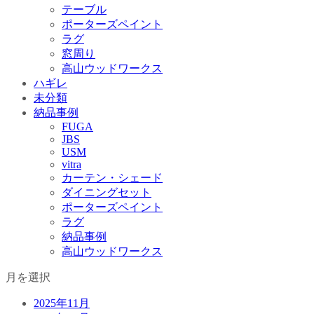
テーブル
ポーターズペイント
ラグ
窓周り
高山ウッドワークス
ハギレ
未分類
納品事例
FUGA
JBS
USM
vitra
カーテン・シェード
ダイニングセット
ポーターズペイント
ラグ
納品事例
高山ウッドワークス
月を選択
2025年11月