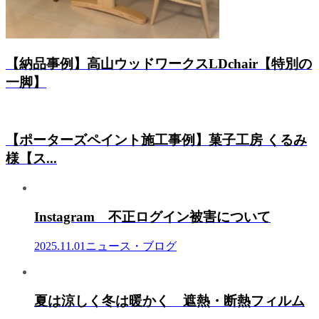
【納品事例】高山ウッドワークスLDchair【特別の
一脚】
【ポーターズペイント施工事例】菓子工房 くるみ
様【ス...
Instagram 不正ログイン被害について
2025.11.01
ニュース・ブログ
夏は涼しく冬は暖かく 遮熱・断熱フィルム