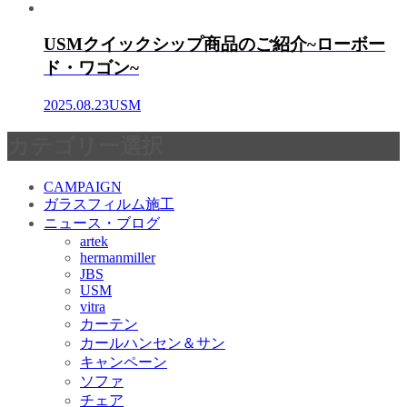
USMクイックシップ商品のご紹介~ローボー
ド・ワゴン~
2025.08.23
USM
カテゴリー選択
CAMPAIGN
ガラスフィルム施工
ニュース・ブログ
artek
hermanmiller
JBS
USM
vitra
カーテン
カールハンセン＆サン
キャンペーン
ソファ
チェア