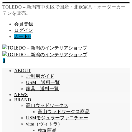
TOLEDO – 新潟市中央区で国産・北欧家具・オーダーカー
テンを販売。
会員登録
ログイン
カート
0
0
ABOUT
ご利用ガイド
USM 送料一覧
家具 送料一覧
NEWS
BRAND
高山ウッドワークス
高山ウッドワークス商品
USMモジュラーファニチャー
vitra（ヴィトラ）
vitra 商品