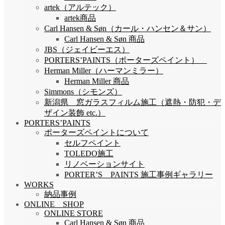
artek（アルテック）
artek商品
Carl Hansen & Søn（カール・ハンセン＆サン）
Carl Hansen & Søn 商品
JBS（ジェイビーエス）
PORTERS’PAINTS（ポーターズペイント）
Herman Miller（ハーマンミラー）
Herman Miller 商品
Simmons（シモンズ）
新潟県 窓ガラスフィルム施工（遮熱・防犯・デ
ザイン装飾 etc.）
PORTERS’PAINTS
ポーターズペイントについて
セルフペイント
TOLEDO施工
リノベーションサイト
PORTER’S PAINTS 施工事例ギャラリー
WORKS
納品事例
ONLINE SHOP
ONLINE STORE
Carl Hansen & Søn 商品