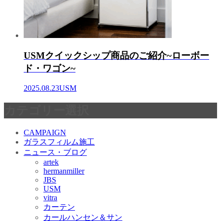
USMクイックシップ商品のご紹介~ローボー
ド・ワゴン~
2025.08.23
USM
カテゴリー選択
CAMPAIGN
ガラスフィルム施工
ニュース・ブログ
artek
hermanmiller
JBS
USM
vitra
カーテン
カールハンセン＆サン