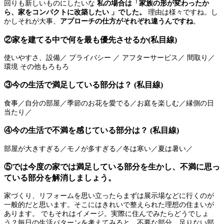
回りも新しいものにしたいな
私の場合は「家族の形が変わったか
ら、家をコンパクトに改築したい 」でした。
理由は様々ですね。し
かしそれが大事、
アプローチの仕方がそれぞれ違うんですね
。
②家を建てる中で何を最も優先させるか(私目線)
使いやすさ、設備／ プライバシー ／ アフターサービス／ 間取り／
環境 その他もろもろ
③今の生活で満足している部分は？ (私目線)
食事／自分の部屋／季節のお花を愛でる／お庭を楽しむ／縁側の日
当たり／
④今の生活で不満を感じている部分は？ (私目線)
部屋が大きすぎる／モノが多すぎる／冬は寒い／夏は暑い／
⑤では今度の家では満足している部分を生かし、不満に思っ
ている部分を解消しましょう。
家づくり、リフォームを思い立ったらまずは展示場などに行くのが
一般的だと思います。そこにはきれいで整えられた理想の住まいが
あります。 でもそれはイメージ。実際に住んでみたらどうでしょ
う？毎日の生活パターンを考えてみると、不要な部分、足りない部