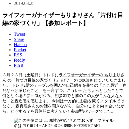
2019.03.25
ライフオーガナイザーもりまりさん「片付け目
線の家づくり」【参加レポート】
Tweet
Share
Hatena
Pocket
RSS
feedly
Pin it
３月２３日（土曜日）トレドに
ライフオーガナイザーの もりまりさ
ん
の「片づけ目線の家づくり」 のワークに参加させていただきまし
た。 トレド2階のテーブルを囲んで自己紹介を兼ての「ここ最近、春
だな～と感じたこと」を一言ずつ。こういったちょっとしたことで
何となく場の雰囲気が和み、初参加でも隣のこの人がこんな人なん
だ～と親近感を感じます。 今回は一方的にお話を聞くスタイルでは
なく、 森真理さんのお話を聞きながら、自分のことと向き合いなが
ら、どうする？を具体的に考えていく参加型のワークでした。