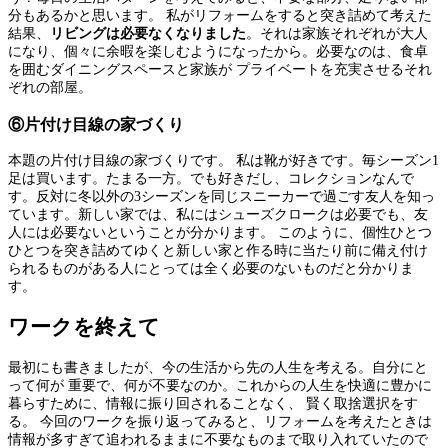
分もあるかと思います。 私がリフォームをすると突き詰めて考えた
結果、
リビングは必要なくなりました
。それは家族それぞれが大人
になり、個々に余暇を楽しむようになったから。必要なのは、食卓
を囲むダイニングスペースと家族が プライベートを充実させるそれ
ぞれの部屋。
⑥片付け目線の家づくり
本題の片付け目線の家づくりです。 私は靴が好きです。毎シーズン1
足は買います。たまる一方。でも好きだし、コレクションなんで
す。反対に冬以外の3シーズンを同じスニーカーで過ごす友人を知っ
ています。新しい家では、私にはシューズクロークは必要でも、友
人には必要ないということが分かります。 このように、個性ひとつ
ひとつを突き詰めてゆくと新しい家と作る時に当たり前に備え付け
られるものがある人にとっては全く必要のないものだと分かりま
す。
ワークを終えて
最初にも書きましたが、今の生活から先の人生を考える。自分にと
って何が 重要で、何が不要なのか。これからの人生を快適に豊かに
暮らすために、情報に振り回されることなく、 賢く取捨選択をす
る。 今回のワークを振り返ってみると、リフォームを考えたときは
情報が多すぎて追われるままに不要なものまで取り入れていたので