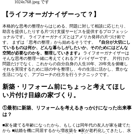
【ライフオーガナイザーって？】
本格的な思考の整理からはじめる、問題に対して相談に応じたり、
助言を提供したりする片づけ支援サービスを提供するプロフェッシ
ョナルです。 ライフオーガナイズとはアメリカ発祥の片づけ術で
す。 まずは「思考の整理」から始めるそうです。
『自分が大切にし
ているものは何か、どんな暮らしがしたいか、そのためにはどんな
空間が必要なのかを、整理していきます』
ライフオーガナイザーは
そんな思考の整理一緒に考えてくれるアドバイザーです。 片付けの
問題だけでなく、これからの自分自身の人生10年、20年先を俯瞰し
それを実現するために頭の中を整理し、今の生活に活かし、豊かな
生活につなぐ、アプローチの仕方を行うテクニックです。
新築・リフォーム前にちょっと考えてほし
い片付け目線の家づくり。
①最初に新築、リフォームを考えるきっかけになった出来事
は？
■家を建てる年齢になったから、もしくは同年代の友人が家を建てた
から ■結婚を機に同居するから増改築を ■家が老朽化してきたし、水