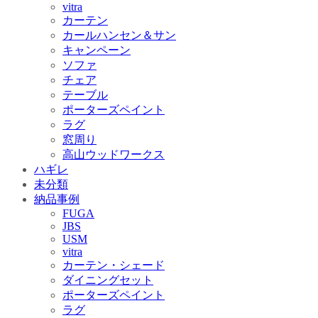
vitra
カーテン
カールハンセン＆サン
キャンペーン
ソファ
チェア
テーブル
ポーターズペイント
ラグ
窓周り
高山ウッドワークス
ハギレ
未分類
納品事例
FUGA
JBS
USM
vitra
カーテン・シェード
ダイニングセット
ポーターズペイント
ラグ