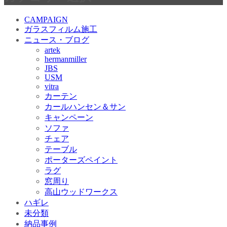
CAMPAIGN
ガラスフィルム施工
ニュース・ブログ
artek
hermanmiller
JBS
USM
vitra
カーテン
カールハンセン＆サン
キャンペーン
ソファ
チェア
テーブル
ポーターズペイント
ラグ
窓周り
高山ウッドワークス
ハギレ
未分類
納品事例