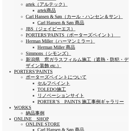
artek（アルテック）
artek商品
Carl Hansen & Søn（カール・ハンセン＆サン）
Carl Hansen & Søn 商品
JBS（ジェイビーエス）
PORTERS’PAINTS（ポーターズペイント）
Herman Miller（ハーマンミラー）
Herman Miller 商品
Simmons（シモンズ）
新潟県 窓ガラスフィルム施工（遮熱・防犯・デ
ザイン装飾 etc.）
PORTERS’PAINTS
ポーターズペイントについて
セルフペイント
TOLEDO施工
リノベーションサイト
PORTER’S PAINTS 施工事例ギャラリー
WORKS
納品事例
ONLINE SHOP
ONLINE STORE
Carl Hansen & Søn 商品