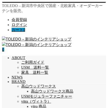
TOLEDO – 新潟市中央区で国産・北欧家具・オーダーカー
テンを販売。
会員登録
ログイン
カート
0
0
ABOUT
ご利用ガイド
USM 送料一覧
家具 送料一覧
NEWS
BRAND
高山ウッドワークス
高山ウッドワークス商品
USMモジュラーファニチャー
vitra（ヴィトラ）
vitra 商品