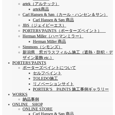
artek（アルテック）
artek商品
Carl Hansen & Søn（カール・ハンセン＆サン）
Carl Hansen & Søn 商品
JBS（ジェイビーエス）
PORTERS’PAINTS（ポーターズペイント）
Herman Miller（ハーマンミラー）
Herman Miller 商品
Simmons（シモンズ）
新潟県 窓ガラスフィルム施工（遮熱・防犯・デ
ザイン装飾 etc.）
PORTERS’PAINTS
ポーターズペイントについて
セルフペイント
TOLEDO施工
リノベーションサイト
PORTER’S PAINTS 施工事例ギャラリー
WORKS
納品事例
ONLINE SHOP
ONLINE STORE
Carl Hansen & Søn 商品