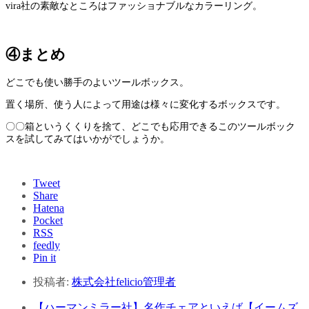
vira社の素敵なところはファッショナブルなカラーリング。
④まとめ
どこでも使い勝手のよいツールボックス。
置く場所、使う人によって用途は様々に変化するボックスです。
〇〇箱というくくりを捨て、どこでも応用できるこのツールボック
スを試してみてはいかがでしょうか。
Tweet
Share
Hatena
Pocket
RSS
feedly
Pin it
投稿者:
株式会社felicio管理者
【ハーマンミラー社】名作チェアといえば【イームズ