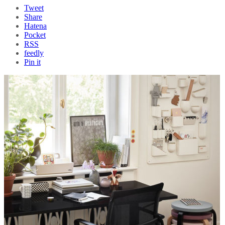
Tweet
Share
Hatena
Pocket
RSS
feedly
Pin it