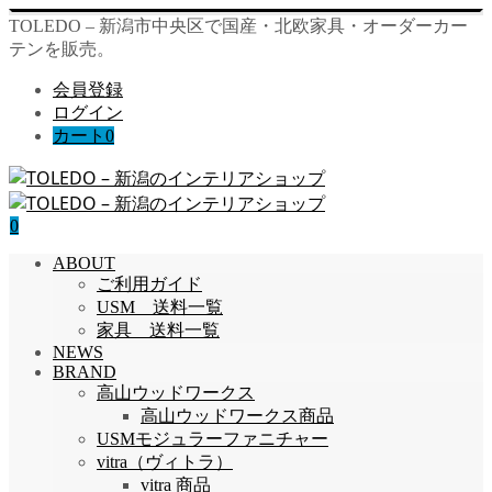
TOLEDO – 新潟市中央区で国産・北欧家具・オーダーカー
テンを販売。
会員登録
ログイン
カート
0
0
ABOUT
ご利用ガイド
USM 送料一覧
家具 送料一覧
NEWS
BRAND
高山ウッドワークス
高山ウッドワークス商品
USMモジュラーファニチャー
vitra（ヴィトラ）
vitra 商品