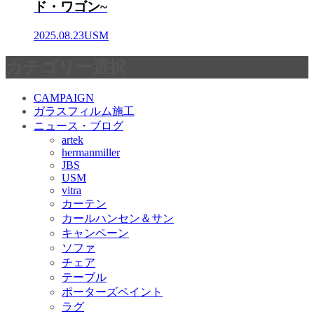
ド・ワゴン~
2025.08.23
USM
カテゴリー選択
CAMPAIGN
ガラスフィルム施工
ニュース・ブログ
artek
hermanmiller
JBS
USM
vitra
カーテン
カールハンセン＆サン
キャンペーン
ソファ
チェア
テーブル
ポーターズペイント
ラグ