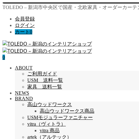
TOLEDO – 新潟市中央区で国産・北欧家具・オーダーカー
会員登録
ログイン
カート
0
0
ABOUT
ご利用ガイド
USM 送料一覧
家具 送料一覧
NEWS
BRAND
高山ウッドワークス
高山ウッドワークス商品
USMモジュラーファニチャー
vitra（ヴィトラ）
vitra 商品
artek（アルテック）