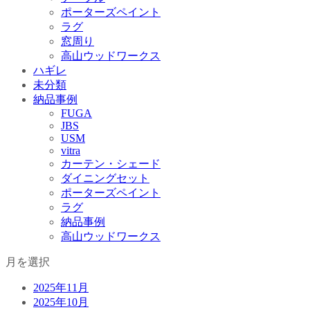
ポーターズペイント
ラグ
窓周り
高山ウッドワークス
ハギレ
未分類
納品事例
FUGA
JBS
USM
vitra
カーテン・シェード
ダイニングセット
ポーターズペイント
ラグ
納品事例
高山ウッドワークス
月を選択
2025年11月
2025年10月