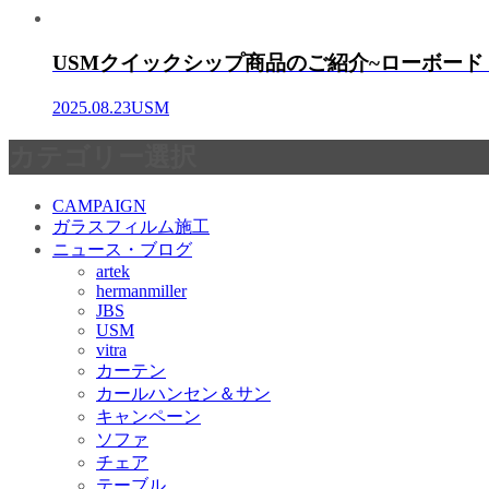
USMクイックシップ商品のご紹介~ローボード
2025.08.23
USM
カテゴリー選択
CAMPAIGN
ガラスフィルム施工
ニュース・ブログ
artek
hermanmiller
JBS
USM
vitra
カーテン
カールハンセン＆サン
キャンペーン
ソファ
チェア
テーブル