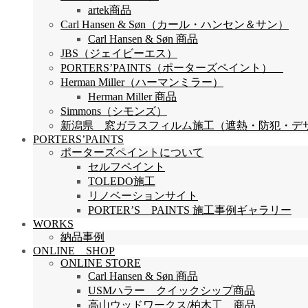
artek商品
Carl Hansen & Søn（カール・ハンセン＆サン）
Carl Hansen & Søn 商品
JBS（ジェイビーエス）
PORTERS’PAINTS（ポーターズペイント）
Herman Miller（ハーマンミラー）
Herman Miller 商品
Simmons（シモンズ）
新潟県 窓ガラスフィルム施工（遮熱・防犯・デザイン
PORTERS’PAINTS
ポーターズペイントについて
セルフペイント
TOLEDO施工
リノベーションサイト
PORTER’S PAINTS 施工事例ギャラリー
WORKS
納品事例
ONLINE SHOP
ONLINE STORE
Carl Hansen & Søn 商品
USMハラー クイックシップ商品
高山ウッドワークス/柏木工 商品