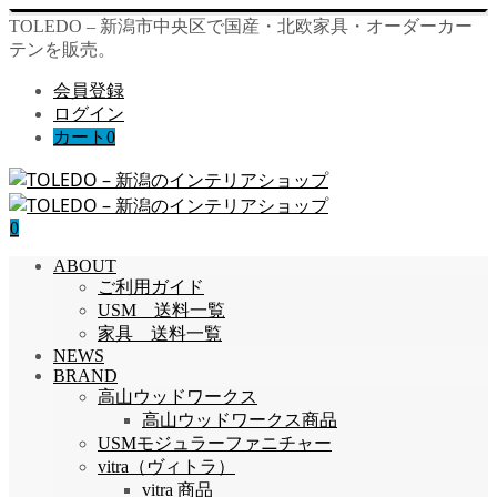
TOLEDO – 新潟市中央区で国産・北欧家具・オーダーカー
テンを販売。
会員登録
ログイン
カート
0
0
ABOUT
ご利用ガイド
USM 送料一覧
家具 送料一覧
NEWS
BRAND
高山ウッドワークス
高山ウッドワークス商品
USMモジュラーファニチャー
vitra（ヴィトラ）
vitra 商品