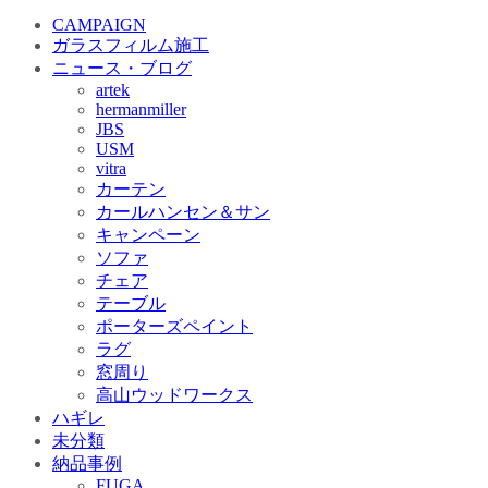
CAMPAIGN
ガラスフィルム施工
ニュース・ブログ
artek
hermanmiller
JBS
USM
vitra
カーテン
カールハンセン＆サン
キャンペーン
ソファ
チェア
テーブル
ポーターズペイント
ラグ
窓周り
高山ウッドワークス
ハギレ
未分類
納品事例
FUGA