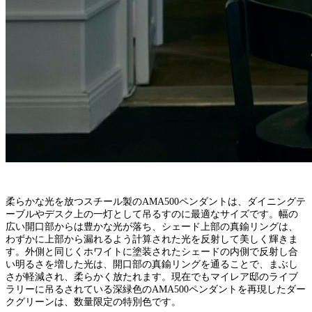
柔らかな光を放つスチール製のAMA500ペンダントは、ダイニングテ
ーブルやデスク上の一灯として吊るすのに最適なサイズです。幅の
広い開口部からは豊かな光が落ち、シェード上部の真鍮リングは、
わずかに上部から漏れるよう計算された光を反射して美しく輝きま
す。外側と同じくホワイトに塗装されたシェードの内側で反射し合
い明るさを増した光は、開口部の真鍮リングを通ることで、まぶし
さが軽減され、柔らかく放たれます。現在でもマイレア邸のライブ
ラリーに吊るされている深緑色のAMA500ペンダントを再現したダー
クグリーンは、数量限定の特別色です。