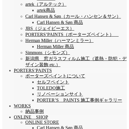
artek（アルテック）
artek商品
Carl Hansen & Søn（カール・ハンセン＆サン）
Carl Hansen & Søn 商品
JBS（ジェイビーエス）
PORTERS’PAINTS（ポーターズペイント）
Herman Miller（ハーマンミラー）
Herman Miller 商品
Simmons（シモンズ）
新潟県 窓ガラスフィルム施工（遮熱・防犯・デ
ザイン装飾 etc.）
PORTERS’PAINTS
ポーターズペイントについて
セルフペイント
TOLEDO施工
リノベーションサイト
PORTER’S PAINTS 施工事例ギャラリー
WORKS
納品事例
ONLINE SHOP
ONLINE STORE
Carl Hansen & Søn 商品