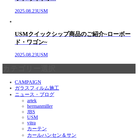
2025.08.23
USM
USMクイックシップ商品のご紹介~ローボー
ド・ワゴン~
2025.08.23
USM
カテゴリー選択
CAMPAIGN
ガラスフィルム施工
ニュース・ブログ
artek
hermanmiller
JBS
USM
vitra
カーテン
カールハンセン＆サン