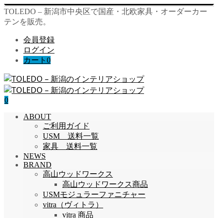
TOLEDO – 新潟市中央区で国産・北欧家具・オーダーカー
テンを販売。
会員登録
ログイン
カート
0
0
ABOUT
ご利用ガイド
USM 送料一覧
家具 送料一覧
NEWS
BRAND
高山ウッドワークス
高山ウッドワークス商品
USMモジュラーファニチャー
vitra（ヴィトラ）
vitra 商品