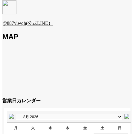
@887vlwqh(公式LINE）
MAP
営業日カレンダー
月
火
水
木
金
土
日