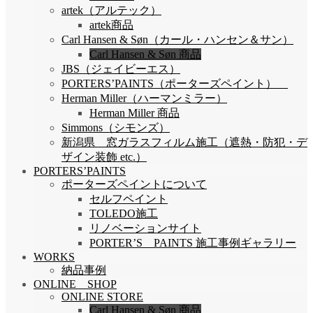
artek（アルテック）
artek商品
Carl Hansen & Søn（カール・ハンセン＆サン）
Carl Hansen & Søn 商品
JBS（ジェイビーエス）
PORTERS’PAINTS（ポーターズペイント）
Herman Miller（ハーマンミラー）
Herman Miller 商品
Simmons（シモンズ）
新潟県 窓ガラスフィルム施工（遮熱・防犯・デ
ザイン装飾 etc.）
PORTERS’PAINTS
ポーターズペイントについて
セルフペイント
TOLEDO施工
リノベーションサイト
PORTER’S PAINTS 施工事例ギャラリー
WORKS
納品事例
ONLINE SHOP
ONLINE STORE
Carl Hansen & Søn 商品