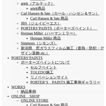
artek（アルテック）
artek商品
Carl Hansen & Søn（カール・ハンセン＆サン）
Carl Hansen & Søn 商品
JBS（ジェイビーエス）
PORTERS’PAINTS（ポーターズペイント）
Herman Miller（ハーマンミラー）
Herman Miller 商品
Simmons（シモンズ）
新潟県 窓ガラスフィルム施工（遮熱・防犯・デ
ザイン装飾 etc.）
PORTERS’PAINTS
ポーターズペイントについて
セルフペイント
TOLEDO施工
リノベーションサイト
PORTER’S PAINTS 施工事例ギャラリー
WORKS
納品事例
ONLINE SHOP
ONLINE STORE
Carl Hansen & Søn 商品