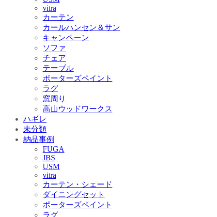
vitra
カーテン
カールハンセン＆サン
キャンペーン
ソファ
チェア
テーブル
ポーターズペイント
ラグ
窓周り
高山ウッドワークス
ハギレ
未分類
納品事例
FUGA
JBS
USM
vitra
カーテン・シェード
ダイニングセット
ポーターズペイント
ラグ