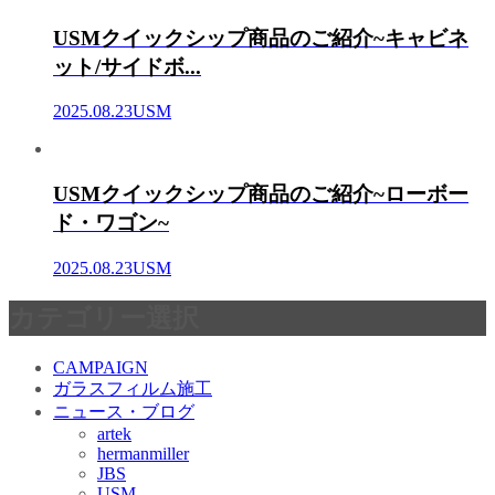
USMクイックシップ商品のご紹介~キャビネ
ット/サイドボ...
2025.08.23
USM
USMクイックシップ商品のご紹介~ローボー
ド・ワゴン~
2025.08.23
USM
カテゴリー選択
CAMPAIGN
ガラスフィルム施工
ニュース・ブログ
artek
hermanmiller
JBS
USM