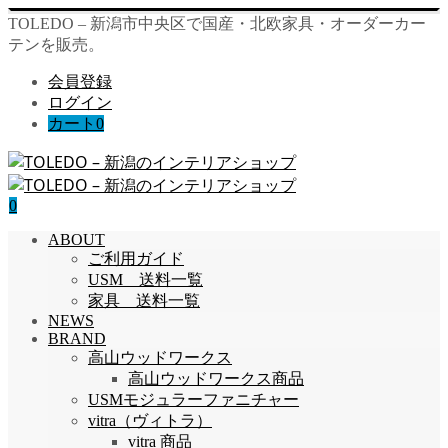
TOLEDO – 新潟市中央区で国産・北欧家具・オーダーカー
テンを販売。
会員登録
ログイン
カート
0
0
ABOUT
ご利用ガイド
USM 送料一覧
家具 送料一覧
NEWS
BRAND
高山ウッドワークス
高山ウッドワークス商品
USMモジュラーファニチャー
vitra（ヴィトラ）
vitra 商品