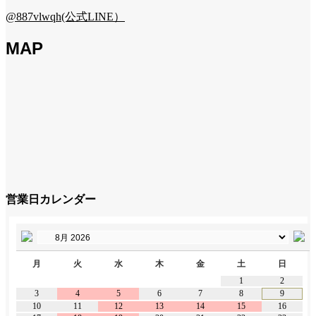
@887vlwqh(公式LINE）
MAP
営業日カレンダー
月
火
水
木
金
土
日
1
2
3
4
5
6
7
8
9
10
11
12
13
14
15
16