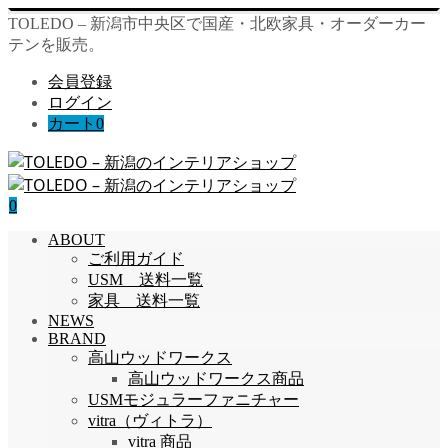
TOLEDO – 新潟市中央区で国産・北欧家具・オーダーカー
テンを販売。
会員登録
ログイン
カート
0
0
ABOUT
ご利用ガイド
USM 送料一覧
家具 送料一覧
NEWS
BRAND
高山ウッドワークス
高山ウッドワークス商品
USMモジュラーファニチャー
vitra（ヴィトラ）
vitra 商品