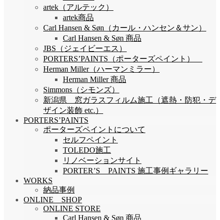
artek（アルテック）
artek商品
Carl Hansen & Søn（カール・ハンセン＆サン）
Carl Hansen & Søn 商品
JBS（ジェイビーエス）
PORTERS’PAINTS（ポーターズペイント）
Herman Miller（ハーマンミラー）
Herman Miller 商品
Simmons（シモンズ）
新潟県 窓ガラスフィルム施工（遮熱・防犯・デ
ザイン装飾 etc.）
PORTERS’PAINTS
ポーターズペイントについて
セルフペイント
TOLEDO施工
リノベーションサイト
PORTER’S PAINTS 施工事例ギャラリー
WORKS
納品事例
ONLINE SHOP
ONLINE STORE
Carl Hansen & Søn 商品