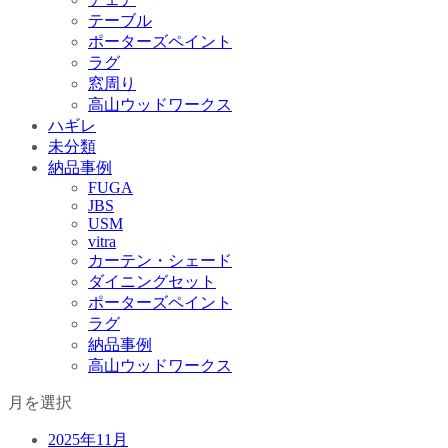
テーブル
ポーターズペイント
ラグ
窓周り
高山ウッドワークス
ハギレ
未分類
納品事例
FUGA
JBS
USM
vitra
カーテン・シェード
ダイニングセット
ポーターズペイント
ラグ
納品事例
高山ウッドワークス
月を選択
2025年11月