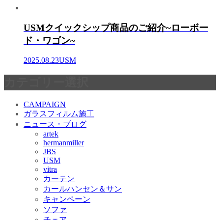
USMクイックシップ商品のご紹介~ローボー
ド・ワゴン~
2025.08.23
USM
カテゴリー選択
CAMPAIGN
ガラスフィルム施工
ニュース・ブログ
artek
hermanmiller
JBS
USM
vitra
カーテン
カールハンセン＆サン
キャンペーン
ソファ
チェア