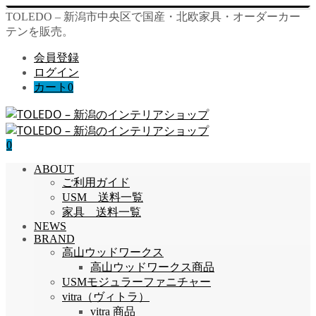
TOLEDO – 新潟市中央区で国産・北欧家具・オーダーカー
テンを販売。
会員登録
ログイン
カート
0
0
ABOUT
ご利用ガイド
USM 送料一覧
家具 送料一覧
NEWS
BRAND
高山ウッドワークス
高山ウッドワークス商品
USMモジュラーファニチャー
vitra（ヴィトラ）
vitra 商品