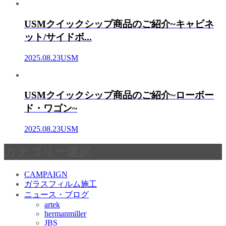
USMクイックシップ商品のご紹介~キャビネ
ット/サイドボ...
2025.08.23
USM
USMクイックシップ商品のご紹介~ローボー
ド・ワゴン~
2025.08.23
USM
カテゴリー選択
CAMPAIGN
ガラスフィルム施工
ニュース・ブログ
artek
hermanmiller
JBS