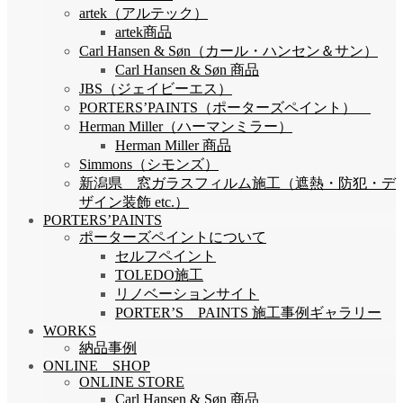
artek（アルテック）
artek商品
Carl Hansen & Søn（カール・ハンセン＆サン）
Carl Hansen & Søn 商品
JBS（ジェイビーエス）
PORTERS’PAINTS（ポーターズペイント）
Herman Miller（ハーマンミラー）
Herman Miller 商品
Simmons（シモンズ）
新潟県 窓ガラスフィルム施工（遮熱・防犯・デ
ザイン装飾 etc.）
PORTERS’PAINTS
ポーターズペイントについて
セルフペイント
TOLEDO施工
リノベーションサイト
PORTER’S PAINTS 施工事例ギャラリー
WORKS
納品事例
ONLINE SHOP
ONLINE STORE
Carl Hansen & Søn 商品