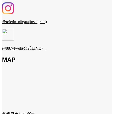
＠toledo_niigata(instagram)
@887vlwqh(公式LINE）
MAP