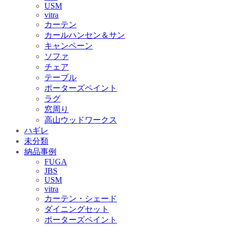
USM
vitra
カーテン
カールハンセン＆サン
キャンペーン
ソファ
チェア
テーブル
ポーターズペイント
ラグ
窓周り
高山ウッドワークス
ハギレ
未分類
納品事例
FUGA
JBS
USM
vitra
カーテン・シェード
ダイニングセット
ポーターズペイント