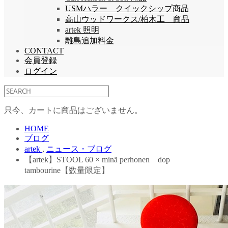
USMハラー クイックシップ商品
高山ウッドワークス/柏木工 商品
artek 照明
離島追加料金
CONTACT
会員登録
ログイン
只今、カートに商品はございません。
HOME
ブログ
artek
,
ニュース・ブログ
【artek】STOOL 60 × minä perhonen dop
tambourine【数量限定】