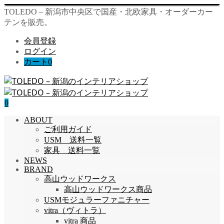
TOLEDO – 新潟市中央区で国産・北欧家具・オーダーカー
テンを販売。
会員登録
ログイン
カート
0
0
ABOUT
ご利用ガイド
USM 送料一覧
家具 送料一覧
NEWS
BRAND
高山ウッドワークス
高山ウッドワークス商品
USMモジュラーファニチャー
vitra（ヴィトラ）
vitra 商品