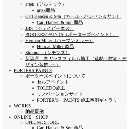
artek（アルテック）
artek商品
Carl Hansen & Søn（カール・ハンセン＆サン）
Carl Hansen & Søn 商品
JBS（ジェイビーエス）
PORTERS’PAINTS（ポーターズペイント）
Herman Miller（ハーマンミラー）
Herman Miller 商品
Simmons（シモンズ）
新潟県 窓ガラスフィルム施工（遮熱・防犯・デ
ザイン装飾 etc.）
PORTERS’PAINTS
ポーターズペイントについて
セルフペイント
TOLEDO施工
リノベーションサイト
PORTER’S PAINTS 施工事例ギャラリー
WORKS
納品事例
ONLINE SHOP
ONLINE STORE
Carl Hansen & Søn 商品