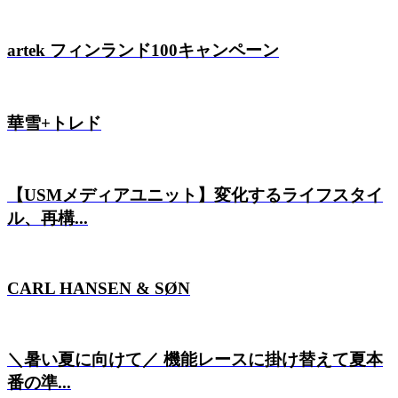
artek フィンランド100キャンペーン
華雪+トレド
【USMメディアユニット】変化するライフスタイ
ル、再構...
CARL HANSEN & SØN
＼暑い夏に向けて／ 機能レースに掛け替えて夏本
番の準...