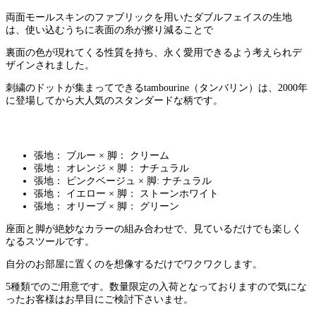
両面モールスキンのファブリックを用いたダブルフェイスの生地
は、使い込むうちに表面の糸が擦り減ることで
裏面の色が現れてくる性質を持ち、永く愛用できるよう考えられデ
ザインされました。
刺繍のドットが集まってできるtambourine（タンバリン）は、2000年
に登場してから大人気のスタンダードな柄です。
張地： ブルー × 脚： クリーム
張地： オレンジ × 脚： ナチュラル
張地： ピンクベージュ × 脚: ナチュラル
張地： イエロー × 脚： ストーンホワイト
張地： オリーブ × 脚： グリーン
座面と脚が絶妙なカラーの組み合わせで、見ているだけでも楽しく
なるスツールです。
自分のお部屋に置くのを想像するだけでワクワクします。
5種類でのご用意です。数量限定の入荷となっておりますので気にな
ったお客様はお早目にご検討下さいませ。