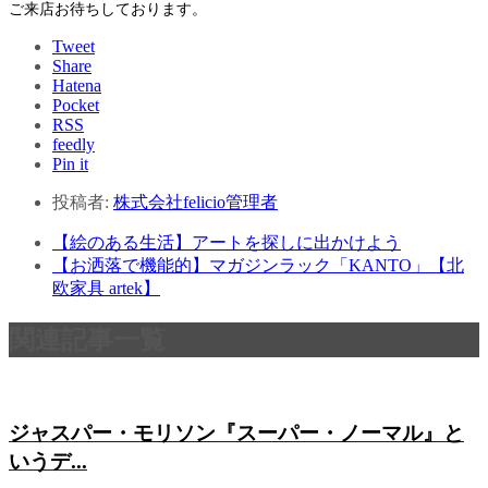
ご来店お待ちしております。
Tweet
Share
Hatena
Pocket
RSS
feedly
Pin it
投稿者:
株式会社felicio管理者
【絵のある生活】アートを探しに出かけよう
【お洒落で機能的】マガジンラック「KANTO」【北
欧家具 artek】
関連記事一覧
ジャスパー・モリソン『スーパー・ノーマル』と
いうデ...