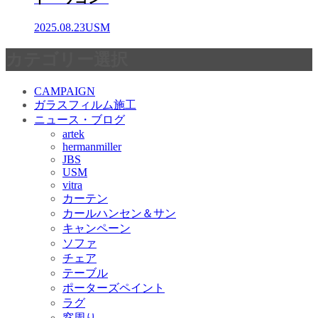
2025.08.23
USM
カテゴリー選択
CAMPAIGN
ガラスフィルム施工
ニュース・ブログ
artek
hermanmiller
JBS
USM
vitra
カーテン
カールハンセン＆サン
キャンペーン
ソファ
チェア
テーブル
ポーターズペイント
ラグ
窓周り