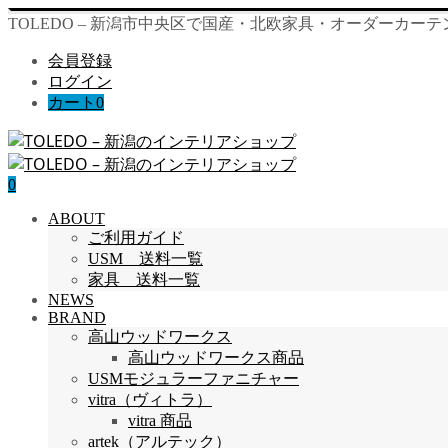
TOLEDO – 新潟市中央区で国産・北欧家具・オーダーカー
会員登録
ログイン
カート
0
0
ABOUT
ご利用ガイド
USM 送料一覧
家具 送料一覧
NEWS
BRAND
高山ウッドワークス
高山ウッドワークス商品
USMモジュラーファニチャー
vitra（ヴィトラ）
vitra 商品
artek（アルテック）