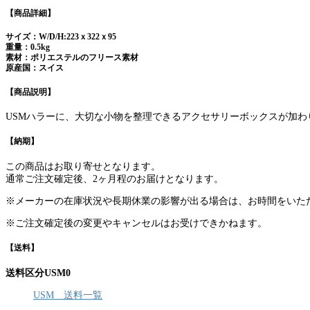
【商品詳細】
サイズ：W/D/H:223ｘ322ｘ95
重量：0.5kg
素材：ポリエステルのフリース素材
原産国：スイス
【商品説明】
USMハラーに、大切な小物を整理できるアクセサリーボックスが加わ
【納期】
この商品はお取り寄せとなります。
通常ご注文確定後、2ヶ月程のお届けとなります。
※メーカーの在庫状況や長期休業の影響が出る場合は、お時間をいた
※ご注文確定後の変更やキャンセルはお受けできかねます。
【送料】
送料区分USM0
USM 送料一覧