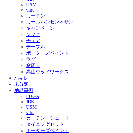
USM
vitra
カーテン
カールハンセン＆サン
キャンペーン
ソファ
チェア
テーブル
ポーターズペイント
ラグ
窓周り
高山ウッドワークス
ハギレ
未分類
納品事例
FUGA
JBS
USM
vitra
カーテン・シェード
ダイニングセット
ポーターズペイント