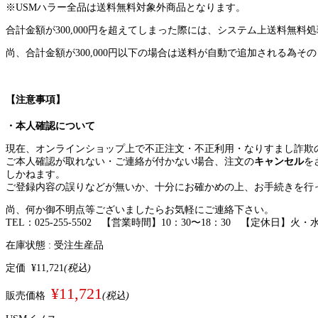
※USMハラー全品は送料無料対象外商品となります。
合計金額が300,000円を超えてしまった際には、システム上送料
尚、合計金額が300,000円以下の場合は送料が自動で追加される為そ
【注意事項】
・本人確認について
現在、オンラインショップ上で不正注文・不正利用・なりすまし詐欺
ご本人確認が取れない・ご連絡が付かない場合、注文の
キャンセル
を
しかねます。
ご登録内容の誤りなどが無いか、十分にお確かめの上、お手続きを行
尚、何か御不明点等ございましたらお気軽にご連絡下さい。
TEL：025-255-5502 【営業時間】10：30〜18：30 【定休日】火・
在庫状態 :
受注生産品
定価
¥11,721
(税込)
¥11,721
販売価格
(税込)