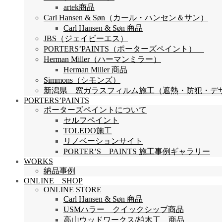
artek商品
Carl Hansen & Søn（カール・ハンセン＆サン）
Carl Hansen & Søn 商品
JBS（ジェイビーエス）
PORTERS’PAINTS（ポーターズペイント）
Herman Miller（ハーマンミラー）
Herman Miller 商品
Simmons（シモンズ）
新潟県 窓ガラスフィルム施工（遮熱・防犯・デザイン
PORTERS’PAINTS
ポーターズペイントについて
セルフペイント
TOLEDO施工
リノベーションサイト
PORTER’S PAINTS 施工事例ギャラリー
WORKS
納品事例
ONLINE SHOP
ONLINE STORE
Carl Hansen & Søn 商品
USMハラー クイックシップ商品
高山ウッドワークス/柏木工 商品