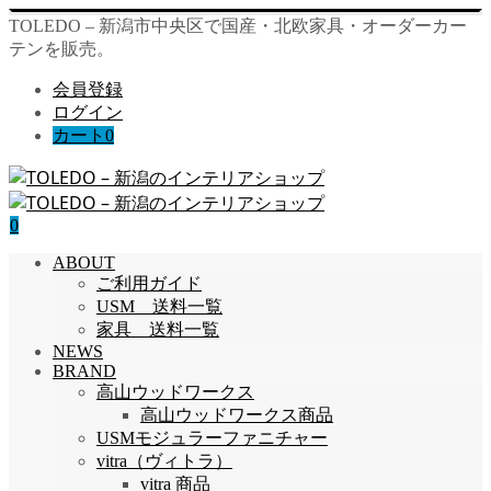
TOLEDO – 新潟市中央区で国産・北欧家具・オーダーカー
テンを販売。
会員登録
ログイン
カート
0
0
ABOUT
ご利用ガイド
USM 送料一覧
家具 送料一覧
NEWS
BRAND
高山ウッドワークス
高山ウッドワークス商品
USMモジュラーファニチャー
vitra（ヴィトラ）
vitra 商品