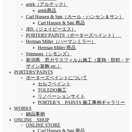
artek（アルテック）
artek商品
Carl Hansen & Søn（カール・ハンセン＆サン）
Carl Hansen & Søn 商品
JBS（ジェイビーエス）
PORTERS’PAINTS（ポーターズペイント）
Herman Miller（ハーマンミラー）
Herman Miller 商品
Simmons（シモンズ）
新潟県 窓ガラスフィルム施工（遮熱・防犯・デ
ザイン装飾 etc.）
PORTERS’PAINTS
ポーターズペイントについて
セルフペイント
TOLEDO施工
リノベーションサイト
PORTER’S PAINTS 施工事例ギャラリー
WORKS
納品事例
ONLINE SHOP
ONLINE STORE
Carl Hansen & Søn 商品