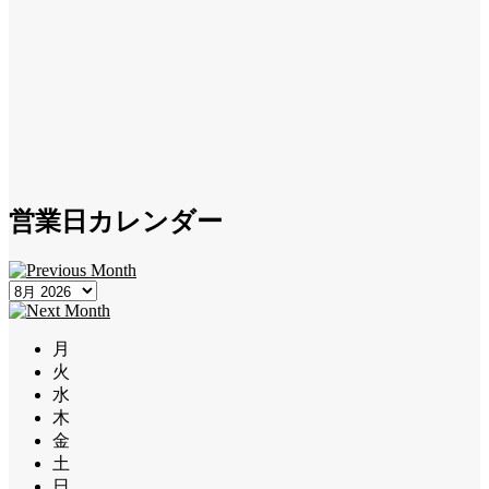
営業日カレンダー
月
火
水
木
金
土
日