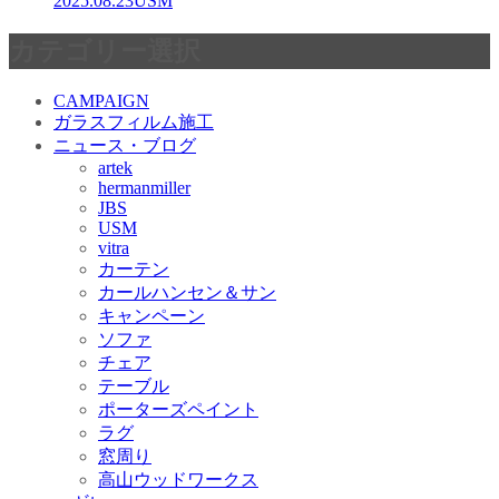
2025.08.23
USM
カテゴリー選択
CAMPAIGN
ガラスフィルム施工
ニュース・ブログ
artek
hermanmiller
JBS
USM
vitra
カーテン
カールハンセン＆サン
キャンペーン
ソファ
チェア
テーブル
ポーターズペイント
ラグ
窓周り
高山ウッドワークス