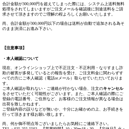
合計金額が300,000円を超えてしまった際には、システム上送料無料
処理をされてしまいますがご注文メールを確認後に別途送料をご請
求させて頂きますのでご理解の程よろしくお願いいたします。
尚、合計金額が300,000円以下の場合は送料が自動で追加される為そ
のまま決済にお進み下さい。
【注意事項】
・本人確認について
現在、オンラインショップ上で不正注文・不正利用・なりすまし詐
欺の被害が多発しているとの報告を受け、ご注文料金に関わらずす
べての方にご本人確認（電話orメール）取らせていただいておりま
す。
ご本人確認が取れない・ご連絡が付かない場合、注文の
キャンセル
をさせていただく可能性がございます。また、ご本人確認の際にご
登録の電話番号、ご住所など、お客様のご注文情報が異なる場合は
出荷を致しかねます。
ご登録内容の誤りなどが無いか、十分にお確かめの上、お手続きを
行って頂きます様お願い致します。
尚、何か御不明点等ございましたらお気軽にご連絡下さい。
TEL：025-255-5502 【営業時間】10：30〜18：30 【定休日】火・