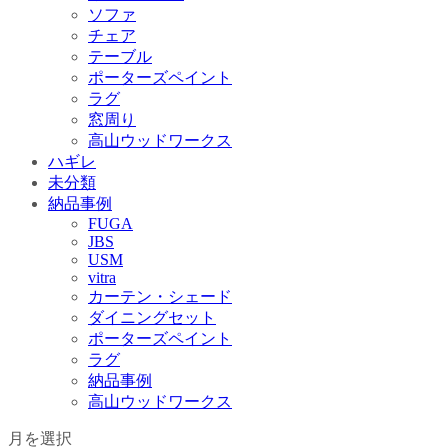
ソファ
チェア
テーブル
ポーターズペイント
ラグ
窓周り
高山ウッドワークス
ハギレ
未分類
納品事例
FUGA
JBS
USM
vitra
カーテン・シェード
ダイニングセット
ポーターズペイント
ラグ
納品事例
高山ウッドワークス
月を選択