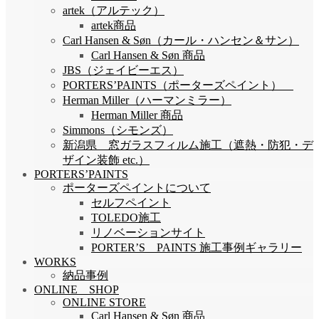
artek（アルテック）
artek商品
Carl Hansen & Søn（カール・ハンセン＆サン）
Carl Hansen & Søn 商品
JBS（ジェイビーエス）
PORTERS’PAINTS（ポーターズペイント）
Herman Miller（ハーマンミラー）
Herman Miller 商品
Simmons（シモンズ）
新潟県 窓ガラスフィルム施工（遮熱・防犯・デ
ザイン装飾 etc.）
PORTERS’PAINTS
ポーターズペイントについて
セルフペイント
TOLEDO施工
リノベーションサイト
PORTER’S PAINTS 施工事例ギャラリー
WORKS
納品事例
ONLINE SHOP
ONLINE STORE
Carl Hansen & Søn 商品