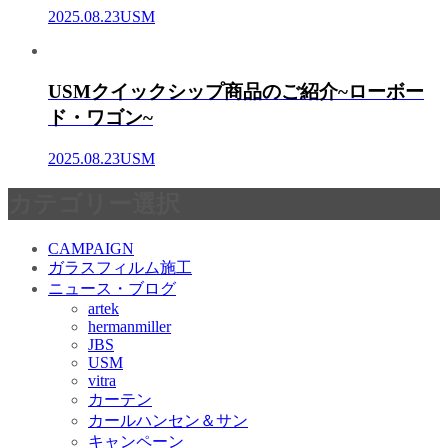
2025.08.23
USM
USMクイックシップ商品のご紹介~ローボー
ド・ワゴン~
2025.08.23
USM
カテゴリー選択
CAMPAIGN
ガラスフィルム施工
ニュース・ブログ
artek
hermanmiller
JBS
USM
vitra
カーテン
カールハンセン＆サン
キャンペーン