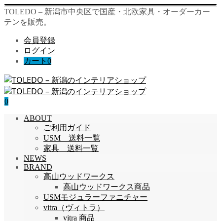
TOLEDO – 新潟市中央区で国産・北欧家具・オーダーカー
テンを販売。
会員登録
ログイン
カート
0
0
ABOUT
ご利用ガイド
USM 送料一覧
家具 送料一覧
NEWS
BRAND
高山ウッドワークス
高山ウッドワークス商品
USMモジュラーファニチャー
vitra（ヴィトラ）
vitra 商品