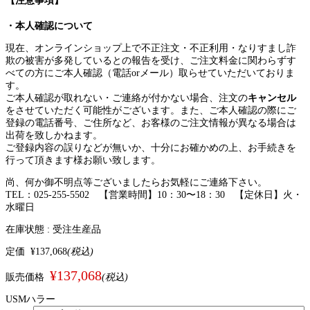
【注意事項】
・本人確認について
現在、オンラインショップ上で不正注文・不正利用・なりすまし詐
欺の被害が多発しているとの報告を受け、ご注文料金に関わらずす
べての方にご本人確認（電話orメール）取らせていただいておりま
す。
ご本人確認が取れない・ご連絡が付かない場合、注文の
キャンセル
をさせていただく可能性がございます。また、ご本人確認の際にご
登録の電話番号、ご住所など、お客様のご注文情報が異なる場合は
出荷を致しかねます。
ご登録内容の誤りなどが無いか、十分にお確かめの上、お手続きを
行って頂きます様お願い致します。
尚、何か御不明点等ございましたらお気軽にご連絡下さい。
TEL：025-255-5502 【営業時間】10：30〜18：30 【定休日】火・
水曜日
在庫状態 :
受注生産品
定価
¥137,068
(税込)
¥137,068
販売価格
(税込)
USMハラー