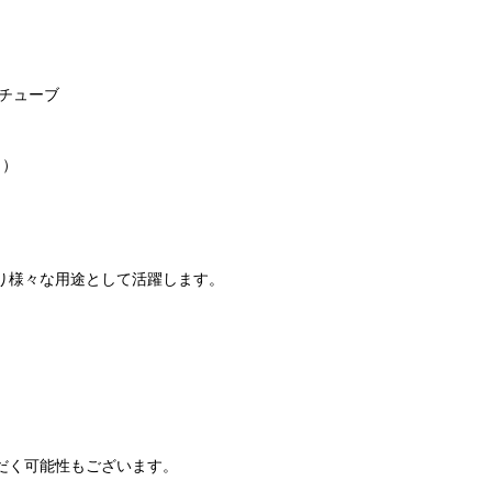
チューブ
き）
り様々な用途として活躍します。
だく可能性もございます。