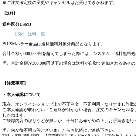
※ご注文確定後の変更やキャンセルはお受けできかねます。
【送料】
送料区分USM3
USM 送料一覧
※USMハラー全品は送料無料対象外商品となります。
合計金額が300,000円を超えてしまった際には、システム上送料
尚、合計金額が300,000円以下の場合は送料が自動で追加される為そ
【注意事項】
・本人確認について
現在、オンラインショップ上で不正注文・不正利用・なりすまし詐欺
ご本人確認が取れない・ご連絡が付かない場合、注文の
キャンセル
を
しかねます。
ご登録内容の誤りなどが無いか、十分にお確かめの上、お手続きを行
尚、何か御不明点等ございましたらお気軽にご連絡下さい。
TEL：025-255-5502 【営業時間】10：30〜18：30 【定休日】火・