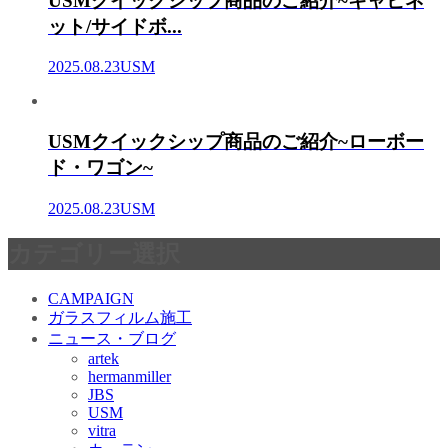
USMクイックシップ商品のご紹介~キャビネ
ット/サイドボ...
2025.08.23
USM
USMクイックシップ商品のご紹介~ローボー
ド・ワゴン~
2025.08.23
USM
カテゴリー選択
CAMPAIGN
ガラスフィルム施工
ニュース・ブログ
artek
hermanmiller
JBS
USM
vitra