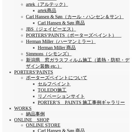
artek（アルテック）
artek商品
Carl Hansen & Søn（カール・ハンセン＆サン）
Carl Hansen & Søn 商品
JBS（ジェイビーエス）
PORTERS’PAINTS（ポーターズペイント）
Herman Miller（ハーマンミラー）
Herman Miller 商品
Simmons（シモンズ）
新潟県 窓ガラスフィルム施工（遮熱・防犯・デ
ザイン装飾 etc.）
PORTERS’PAINTS
ポーターズペイントについて
セルフペイント
TOLEDO施工
リノベーションサイト
PORTER’S PAINTS 施工事例ギャラリー
WORKS
納品事例
ONLINE SHOP
ONLINE STORE
Carl Hansen & Søn 商品