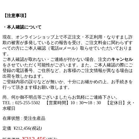
【注意事項】
・本人確認について
現在、オンラインショップ上で不正注文・不正利用・なりすまし詐
欺の被害が多発しているとの報告を受け、ご注文料金に関わらずす
べての方にご本人確認（電話orメール）取らせていただいておりま
す。
ご本人確認が取れない・ご連絡が付かない場合、注文の
キャンセル
をさせていただく可能性がございます。また、ご本人確認の際にご
登録の電話番号、ご住所など、お客様のご注文情報が異なる場合は
出荷を致しかねます。
ご登録内容の誤りなどが無いか、十分にお確かめの上、お手続きを
行って頂きます様お願い致します。
尚、何か御不明点等ございましたらお気軽にご連絡下さい。
TEL：025-255-5502 【営業時間】10：30〜18：30 【定休日】火・
水曜日
在庫状態 :
受注生産品
定価
¥212,456
(税込)
¥212,456