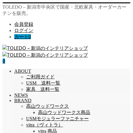
TOLEDO – 新潟市中央区で国産・北欧家具・オーダーカー
テンを販売。
会員登録
ログイン
カート
0
0
ABOUT
ご利用ガイド
USM 送料一覧
家具 送料一覧
NEWS
BRAND
高山ウッドワークス
高山ウッドワークス商品
USMモジュラーファニチャー
vitra（ヴィトラ）
vitra 商品