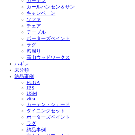
カーテン
カールハンセン＆サン
キャンペーン
ソファ
チェア
テーブル
ポーターズペイント
ラグ
窓周り
高山ウッドワークス
ハギレ
未分類
納品事例
FUGA
JBS
USM
vitra
カーテン・シェード
ダイニングセット
ポーターズペイント
ラグ
納品事例