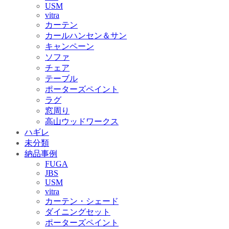
USM
vitra
カーテン
カールハンセン＆サン
キャンペーン
ソファ
チェア
テーブル
ポーターズペイント
ラグ
窓周り
高山ウッドワークス
ハギレ
未分類
納品事例
FUGA
JBS
USM
vitra
カーテン・シェード
ダイニングセット
ポーターズペイント