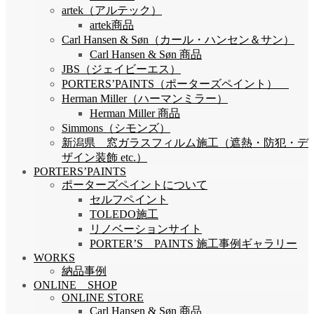
artek（アルテック）
artek商品
Carl Hansen & Søn（カール・ハンセン＆サン）
Carl Hansen & Søn 商品
JBS（ジェイビーエス）
PORTERS’PAINTS（ポーターズペイント）
Herman Miller（ハーマンミラー）
Herman Miller 商品
Simmons（シモンズ）
新潟県 窓ガラスフィルム施工（遮熱・防犯・デ
ザイン装飾 etc.）
PORTERS’PAINTS
ポーターズペイントについて
セルフペイント
TOLEDO施工
リノベーションサイト
PORTER’S PAINTS 施工事例ギャラリー
WORKS
納品事例
ONLINE SHOP
ONLINE STORE
Carl Hansen & Søn 商品