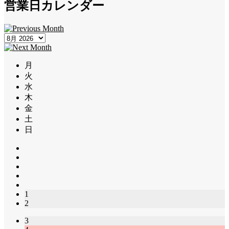
営業日カレンダー
月
火
水
木
金
土
日
1
2
3