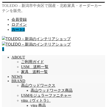
TOLEDO – 新潟市中央区で国産・北欧家具・オーダーカー
テンを販売。
会員登録
ログイン
カート
0
0
ABOUT
ご利用ガイド
USM 送料一覧
家具 送料一覧
NEWS
BRAND
高山ウッドワークス
高山ウッドワークス商品
USMモジュラーファニチャー
vitra（ヴィトラ）
vitra 商品