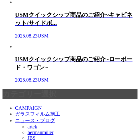
USMクイックシップ商品のご紹介~キャビネ
ット/サイドボ...
2025.08.23
USM
USMクイックシップ商品のご紹介~ローボー
ド・ワゴン~
2025.08.23
USM
カテゴリー選択
CAMPAIGN
ガラスフィルム施工
ニュース・ブログ
artek
hermanmiller
JBS