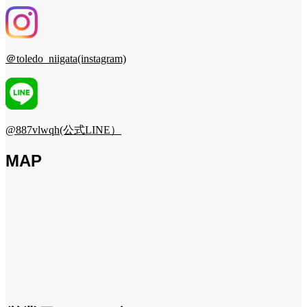
＠toledo_niigata(instagram)
@887vlwqh(公式LINE）
MAP