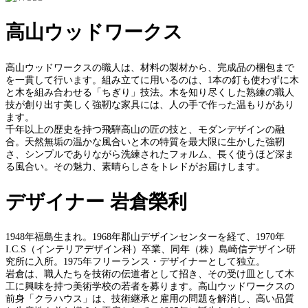
高山ウッドワークス
高山ウッドワークスの職人は、材料の製材から、完成品の梱包まで
を一貫して行います。組み立てに用いるのは、1本の釘も使わずに木
と木を組み合わせる「ちぎり」技法。木を知り尽くした熟練の職人
技が創り出す美しく強靭な家具には、人の手で作った温もりがあり
ます。
千年以上の歴史を持つ飛騨高山の匠の技と、モダンデザインの融
合。天然無垢の温かな風合いと木の特質を最大限に生かした強靭
さ、シンプルでありながら洗練されたフォルム、長く使うほど深ま
る風合い。その魅力、素晴らしさをトレドがお届けします。
デザイナー 岩倉榮利
1948年福島生まれ。1968年郡山デザインセンターを経て、1970年
I.C.S（インテリアデザイン科）卒業、同年（株）島崎信デザイン研
究所に入所。1975年フリーランス・デザイナーとして独立。
岩倉は、職人たちを技術の伝道者として招き、その受け皿として木
工に興味を持つ美術学校の若者を募ります。高山ウッドワークスの
前身「クラハウス」は、技術継承と雇用の問題を解消し、高い品質