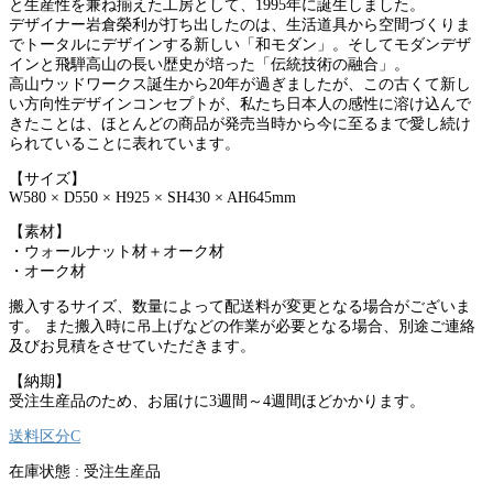
と生産性を兼ね揃えた工房として、1995年に誕生しました。
デザイナー岩倉榮利が打ち出したのは、生活道具から空間づくりま
でトータルにデザインする新しい「和モダン」。そしてモダンデザ
インと飛騨高山の長い歴史が培った「伝統技術の融合」。
高山ウッドワークス誕生から20年が過ぎましたが、この古くて新し
い方向性デザインコンセプトが、私たち日本人の感性に溶け込んで
きたことは、ほとんどの商品が発売当時から今に至るまで愛し続け
られていることに表れています。
【サイズ】
W580 × D550 × H925 × SH430 × AH645mm
【素材】
・ウォールナット材＋オーク材
・オーク材
搬入するサイズ、数量によって配送料が変更となる場合がございま
す。 また搬入時に吊上げなどの作業が必要となる場合、別途ご連絡
及びお見積をさせていただきます。
【納期】
受注生産品のため、お届けに3週間～4週間ほどかかります。
送料区分C
在庫状態 :
受注生産品