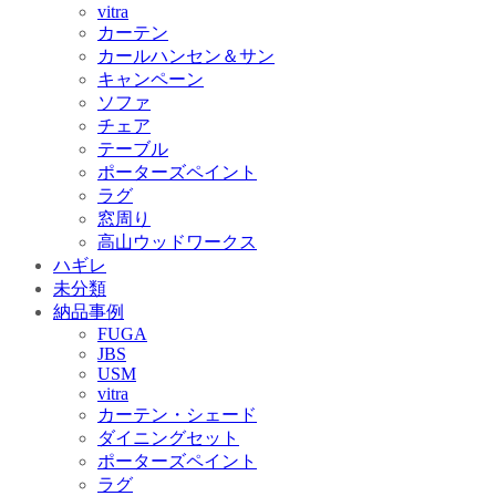
vitra
カーテン
カールハンセン＆サン
キャンペーン
ソファ
チェア
テーブル
ポーターズペイント
ラグ
窓周り
高山ウッドワークス
ハギレ
未分類
納品事例
FUGA
JBS
USM
vitra
カーテン・シェード
ダイニングセット
ポーターズペイント
ラグ