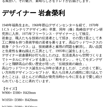
る風合い。その魅力、素晴らしさをトレドがお届けします。
デザイナー 岩倉榮利
1948年福島生まれ。1968年郡山デザインセンターを経て、1970年
I.C.S（インテリアデザイン科）卒業、同年（株）島崎信デザイン研
究所に入所。1975年フリーランス・デザイナーとして独立。
岩倉は、職人たちを技術の伝道者として招き、その受け皿として木
工に興味を持つ美術学校の若者を募ります。高山ウッドワークスの
前身「クラハウス」は、技術継承と雇用の問題を解消し、高い品質
と生産性を兼ね揃えた工房として、1995年に誕生しました。
デザイナー岩倉榮利が打ち出したのは、生活道具から空間づくりま
でトータルにデザインする新しい「和モダン」。そしてモダンデザ
インと飛騨高山の長い歴史が培った「伝統技術の融合」。
高山ウッドワークス誕生から20年が過ぎましたが、この古くて新し
い方向性デザインコンセプトが、私たち日本人の感性に溶け込んで
きたことは、ほとんどの商品が発売当時から今に至るまで愛し続け
られていることに表れています。
【サイズ】
W900
× D380× H420mm
W1050× D380× H420mm