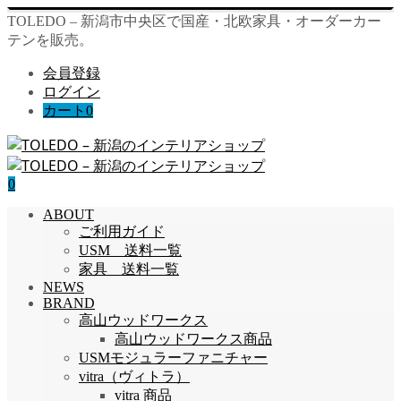
TOLEDO – 新潟市中央区で国産・北欧家具・オーダーカー
テンを販売。
会員登録
ログイン
カート
0
0
ABOUT
ご利用ガイド
USM 送料一覧
家具 送料一覧
NEWS
BRAND
高山ウッドワークス
高山ウッドワークス商品
USMモジュラーファニチャー
vitra（ヴィトラ）
vitra 商品