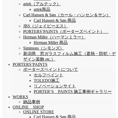
artek（アルテック）
artek商品
Carl Hansen & Søn（カール・ハンセン＆サン）
Carl Hansen & Søn 商品
JBS（ジェイビーエス）
PORTERS’PAINTS（ポーターズペイント）
Herman Miller（ハーマンミラー）
Herman Miller 商品
Simmons（シモンズ）
新潟県 窓ガラスフィルム施工（遮熱・防犯・デ
ザイン装飾 etc.）
PORTERS’PAINTS
ポーターズペイントについて
セルフペイント
TOLEDO施工
リノベーションサイト
PORTER’S PAINTS 施工事例ギャラリー
WORKS
納品事例
ONLINE SHOP
ONLINE STORE
Carl Hansen & Søn 商品