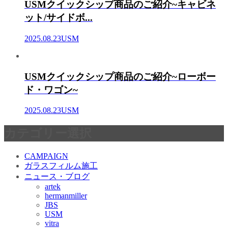
USMクイックシップ商品のご紹介~キャビネ
ット/サイドボ...
2025.08.23
USM
USMクイックシップ商品のご紹介~ローボー
ド・ワゴン~
2025.08.23
USM
カテゴリー選択
CAMPAIGN
ガラスフィルム施工
ニュース・ブログ
artek
hermanmiller
JBS
USM
vitra