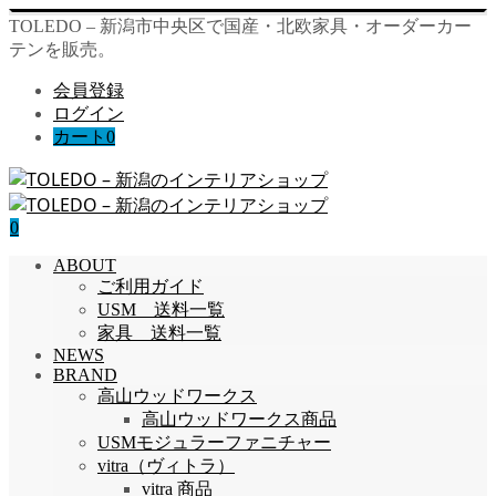
TOLEDO – 新潟市中央区で国産・北欧家具・オーダーカー
テンを販売。
会員登録
ログイン
カート
0
0
ABOUT
ご利用ガイド
USM 送料一覧
家具 送料一覧
NEWS
BRAND
高山ウッドワークス
高山ウッドワークス商品
USMモジュラーファニチャー
vitra（ヴィトラ）
vitra 商品