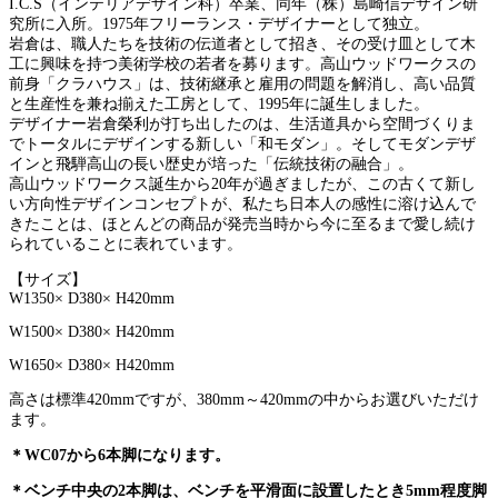
I.C.S（インテリアデザイン科）卒業、同年（株）島崎信デザイン研
究所に入所。1975年フリーランス・デザイナーとして独立。
岩倉は、職人たちを技術の伝道者として招き、その受け皿として木
工に興味を持つ美術学校の若者を募ります。高山ウッドワークスの
前身「クラハウス」は、技術継承と雇用の問題を解消し、高い品質
と生産性を兼ね揃えた工房として、1995年に誕生しました。
デザイナー岩倉榮利が打ち出したのは、生活道具から空間づくりま
でトータルにデザインする新しい「和モダン」。そしてモダンデザ
インと飛騨高山の長い歴史が培った「伝統技術の融合」。
高山ウッドワークス誕生から20年が過ぎましたが、この古くて新し
い方向性デザインコンセプトが、私たち日本人の感性に溶け込んで
きたことは、ほとんどの商品が発売当時から今に至るまで愛し続け
られていることに表れています。
【サイズ】
W1350
× D380× H420mm
W1500× D380× H420mm
W1650× D380× H420mm
高さは標準420mmですが、380mm～420mmの中からお選びいただけ
ます。
＊WC07から6本脚になります。
＊ベンチ中央の2本脚は、ベンチを平滑面に設置したとき5mm程度脚