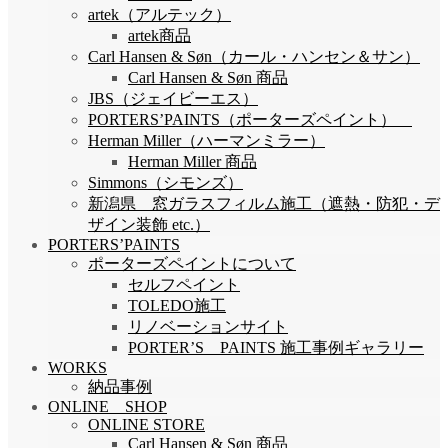
artek（アルテック）
artek商品
Carl Hansen & Søn（カール・ハンセン＆サン）
Carl Hansen & Søn 商品
JBS（ジェイビーエス）
PORTERS’PAINTS（ポーターズペイント）
Herman Miller（ハーマンミラー）
Herman Miller 商品
Simmons（シモンズ）
新潟県 窓ガラスフィルム施工（遮熱・防犯・デ
ザイン装飾 etc.）
PORTERS’PAINTS
ポーターズペイントについて
セルフペイント
TOLEDO施工
リノベーションサイト
PORTER’S PAINTS 施工事例ギャラリー
WORKS
納品事例
ONLINE SHOP
ONLINE STORE
Carl Hansen & Søn 商品