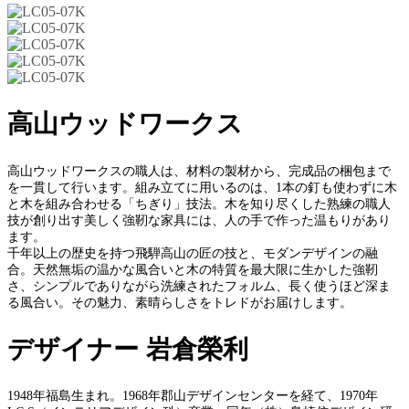
高山ウッドワークス
高山ウッドワークスの職人は、材料の製材から、完成品の梱包まで
を一貫して行います。組み立てに用いるのは、1本の釘も使わずに木
と木を組み合わせる「ちぎり」技法。木を知り尽くした熟練の職人
技が創り出す美しく強靭な家具には、人の手で作った温もりがあり
ます。
千年以上の歴史を持つ飛騨高山の匠の技と、モダンデザインの融
合。天然無垢の温かな風合いと木の特質を最大限に生かした強靭
さ、シンプルでありながら洗練されたフォルム、長く使うほど深ま
る風合い。その魅力、素晴らしさをトレドがお届けします。
デザイナー 岩倉榮利
1948年福島生まれ。1968年郡山デザインセンターを経て、1970年