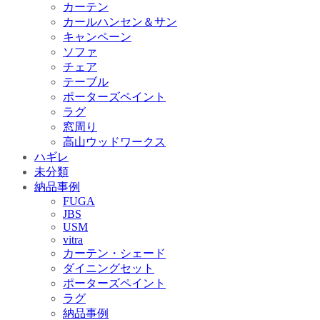
カーテン
カールハンセン＆サン
キャンペーン
ソファ
チェア
テーブル
ポーターズペイント
ラグ
窓周り
高山ウッドワークス
ハギレ
未分類
納品事例
FUGA
JBS
USM
vitra
カーテン・シェード
ダイニングセット
ポーターズペイント
ラグ
納品事例