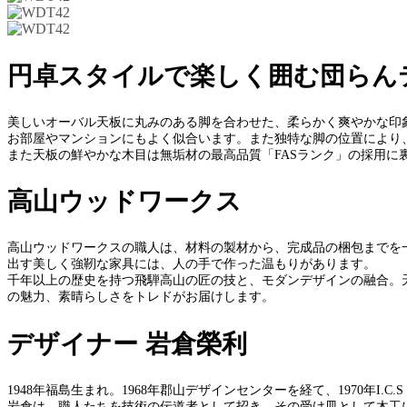
円卓スタイルで楽しく囲む団らん
美しいオーバル天板に丸みのある脚を合わせた、柔らかく爽やかな印
お部屋やマンションにもよく似合います。また独特な脚の位置により
また天板の鮮やかな木目は無垢材の最高品質「FASランク」の採用
高山ウッドワークス
高山ウッドワークスの職人は、材料の製材から、完成品の梱包までを
出す美しく強靭な家具には、人の手で作った温もりがあります。
千年以上の歴史を持つ飛騨高山の匠の技と、モダンデザインの融合。
の魅力、素晴らしさをトレドがお届けします。
デザイナー 岩倉榮利
1948年福島生まれ。1968年郡山デザインセンターを経て、1970年
岩倉は、職人たちを技術の伝道者として招き、その受け皿として木工