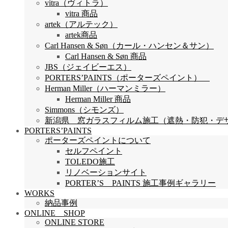
vitra（ヴィトラ）
vitra 商品
artek（アルテック）
artek商品
Carl Hansen & Søn（カール・ハンセン＆サン）
Carl Hansen & Søn 商品
JBS（ジェイビーエス）
PORTERS’PAINTS（ポーターズペイント）
Herman Miller（ハーマンミラー）
Herman Miller 商品
Simmons（シモンズ）
新潟県 窓ガラスフィルム施工（遮熱・防犯・デザイン
PORTERS’PAINTS
ポーターズペイントについて
セルフペイント
TOLEDO施工
リノベーションサイト
PORTER’S PAINTS 施工事例ギャラリー
WORKS
納品事例
ONLINE SHOP
ONLINE STORE