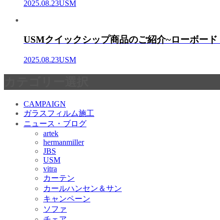
2025.08.23
USM
USMクイックシップ商品のご紹介~ローボード
2025.08.23
USM
カテゴリー選択
CAMPAIGN
ガラスフィルム施工
ニュース・ブログ
artek
hermanmiller
JBS
USM
vitra
カーテン
カールハンセン＆サン
キャンペーン
ソファ
チェア