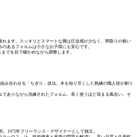
座れます。スッキリとスマートな脚は圧迫感が少なく、間取りの狭い
みのあるフォルムは小さなお子様にも安心です。
スまでを目で確かめながら調整します。
を組み合わせる「ちぎり」技法。木を知り尽くした熟練の職人技が創り
ルでありながら洗練されたフォルム、長く使うほど深まる風合い。そ
入所。1975年フリーランス・デザイナーとして独立。
クラハウス」は、技術継承と雇用の問題を解消し、高い品質と生産性