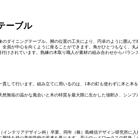
テーブル
象のダイニングテーブル。脚の位置の工夫により、円卓のように囲んで
、全員が中心を向くように座ることができます。角がひとつもなく、丸
に裏付けされています。熟練の木取り職人が素材の組み合わせからバラン
一貫して行います。組み立てに用いるのは、1本の釘も使わずに木と木
天然無垢の温かな風合いと木の特質を最大限に生かした強靭さ、シンプ
I.C.S（インテリアデザイン科）卒業、同年（株）島崎信デザイン研究所に
に興味を持つ美術学校の若者を募ります。高山ウッドワークスの前身「