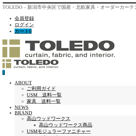
TOLEDO – 新潟市中央区で国産・北欧家具・オーダーカー
会員登録
ログイン
カート
0
0
ABOUT
ご利用ガイド
USM 送料一覧
家具 送料一覧
NEWS
BRAND
高山ウッドワークス
高山ウッドワークス商品
USMモジュラーファニチャー