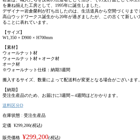
を兼ね揃えた工房として、1995年に誕生しました。
デザイナー岩倉榮利が打ち出したのは、生活道具から空間づくりまで
高山ウッドワークス誕生から20年が過ぎましたが、この古くて新し
ることに表れています。
【サイズ】
W1,350 × D900 × H700mm
【素材】
ウォールナット材
ウォールナット材＋オーク材
オーク材
※ウォールナット仕様：納期3週間
搬入するサイズ、数量によって配送料が変更となる場合がございます
【納期】
受注生産品のため、お届けに3週間～4週間ほどかかります。
送料区分D
在庫状態 :
受注生産品
定価
¥299,200
(税込)
¥299,200
販売価格
(税込)