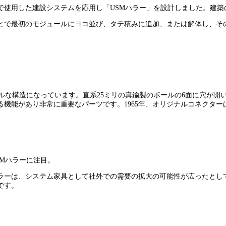
で使用した建設システムを応用し「USMハラー」を設計しました。建築
とで最初のモジュールにヨコ並び、タテ積みに追加、または解体し、そ
ルな構造になっています。直系25ミリの真鍮製のボールの6面に穴が開
機能があり非常に重要なパーツです。1965年、オリジナルコネクター
Mハラーに注目。
ーは、システム家具として社外での需要の拡大の可能性が広ったとして
です。