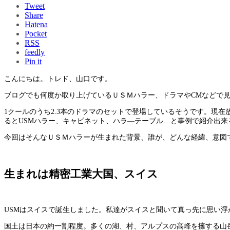
Tweet
Share
Hatena
Pocket
RSS
feedly
Pin it
こんにちは。トレド、山口です。
ブログでも何度か取り上げているＵＳＭハラー、ドラマやCMなどで
1クールのうち2.3本のドラマのセットで登場しているそうです。現
るとUSMハラー、キャビネット、ハラ―テーブル…と事例で紹介出来
今回はそんなＵＳＭハラーが生まれた背景、誰が、どんな経緯、意図
生まれは精密工業大国、スイス
USMはスイスで誕生しました。私達がスイスと聞いて真っ先に思い
国土は日本の約一割程度。多くの湖、村、アルプスの高峰を擁する山