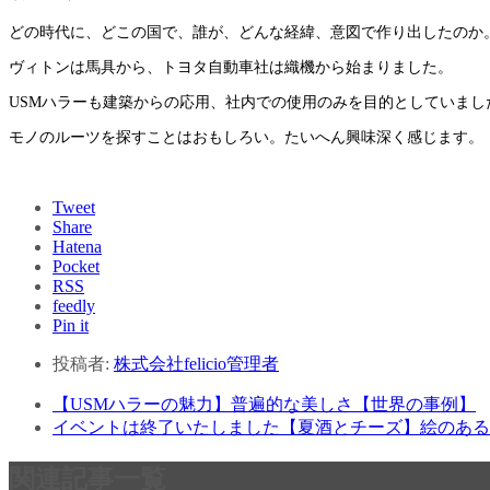
どの時代に、どこの国で、誰が、どんな経緯、意図で作り出したのか
ヴィトンは馬具から、トヨタ自動車社は織機から始まりました。
USMハラーも建築からの応用、社内での使用のみを目的としていま
モノのルーツを探すことはおもしろい。たいへん興味深く感じます。
Tweet
Share
Hatena
Pocket
RSS
feedly
Pin it
投稿者:
株式会社felicio管理者
【USMハラーの魅力】普遍的な美しさ【世界の事例】
イベントは終了いたしました【夏酒とチーズ】絵のある空
関連記事一覧