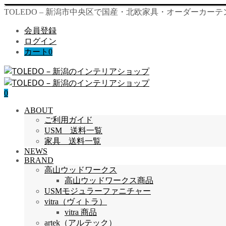
TOLEDO – 新潟市中央区で国産・北欧家具・オーダーカー
会員登録
ログイン
カート
0
0
ABOUT
ご利用ガイド
USM 送料一覧
家具 送料一覧
NEWS
BRAND
高山ウッドワークス
高山ウッドワークス商品
USMモジュラーファニチャー
vitra（ヴィトラ）
vitra 商品
artek（アルテック）