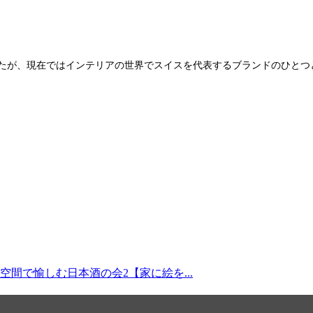
。
したが、現在ではインテリアの世界でスイスを代表するブランドのひとつ
間で愉しむ日本酒の会2【家に絵を...