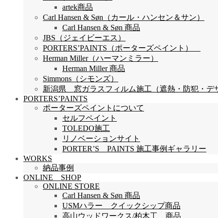
artek商品
Carl Hansen & Søn（カール・ハンセン＆サン）
Carl Hansen & Søn 商品
JBS（ジェイビーエス）
PORTERS’PAINTS（ポーターズペイント）
Herman Miller（ハーマンミラー）
Herman Miller 商品
Simmons（シモンズ）
新潟県 窓ガラスフィルム施工（遮熱・防犯・デザイン
PORTERS’PAINTS
ポーターズペイントについて
セルフペイント
TOLEDO施工
リノベーションサイト
PORTER’S PAINTS 施工事例ギャラリー
WORKS
納品事例
ONLINE SHOP
ONLINE STORE
Carl Hansen & Søn 商品
USMハラー クイックシップ商品
高山ウッドワークス/柏木工 商品