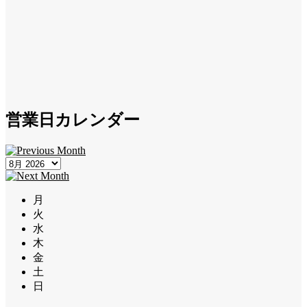
営業日カレンダー
月
火
水
木
金
土
日