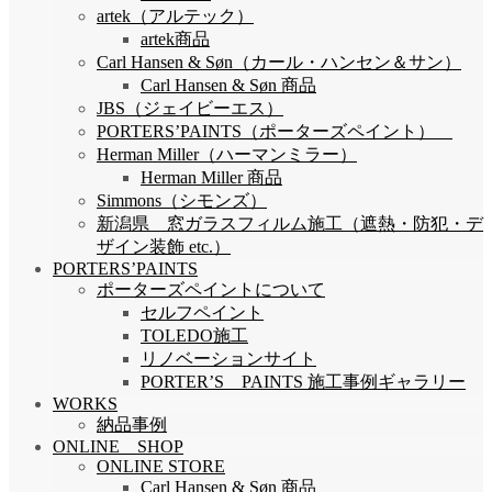
artek（アルテック）
artek商品
Carl Hansen & Søn（カール・ハンセン＆サン）
Carl Hansen & Søn 商品
JBS（ジェイビーエス）
PORTERS’PAINTS（ポーターズペイント）
Herman Miller（ハーマンミラー）
Herman Miller 商品
Simmons（シモンズ）
新潟県 窓ガラスフィルム施工（遮熱・防犯・デ
ザイン装飾 etc.）
PORTERS’PAINTS
ポーターズペイントについて
セルフペイント
TOLEDO施工
リノベーションサイト
PORTER’S PAINTS 施工事例ギャラリー
WORKS
納品事例
ONLINE SHOP
ONLINE STORE
Carl Hansen & Søn 商品