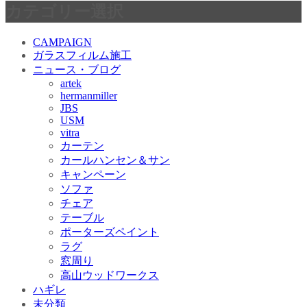
カテゴリー選択
CAMPAIGN
ガラスフィルム施工
ニュース・ブログ
artek
hermanmiller
JBS
USM
vitra
カーテン
カールハンセン＆サン
キャンペーン
ソファ
チェア
テーブル
ポーターズペイント
ラグ
窓周り
高山ウッドワークス
ハギレ
未分類