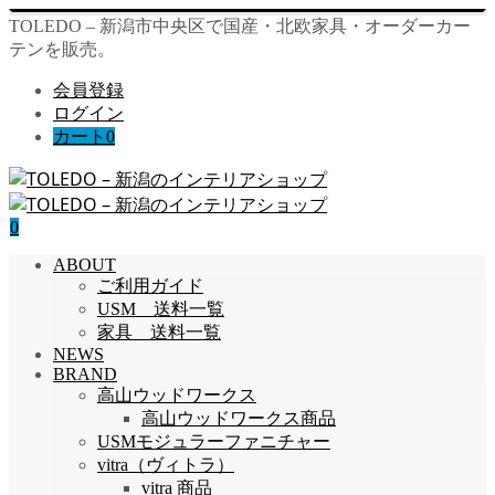
TOLEDO – 新潟市中央区で国産・北欧家具・オーダーカー
テンを販売。
会員登録
ログイン
カート
0
0
ABOUT
ご利用ガイド
USM 送料一覧
家具 送料一覧
NEWS
BRAND
高山ウッドワークス
高山ウッドワークス商品
USMモジュラーファニチャー
vitra（ヴィトラ）
vitra 商品