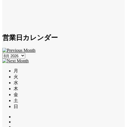
営業日カレンダー
月
火
水
木
金
土
日