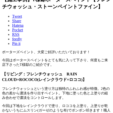
チウォッシュ・ストーンペイントファイン】
Tweet
Share
Hatena
Pocket
RSS
feedly
Pin it
ポーターズペイント、大変ご好評いただいております！
今回はポータースペイントをとても気に入って下さり、何度もご来
店下さったT様邸のご紹介です。
【リビング：フレンチウォッシュ RAIN
CLOUD×ROCOCO(レインクラウド×ロココ)】
フレンチウォッシュという塗り方は独特のふわふわ感が特徴。2色の
色の差から濃淡を作り出すペイント。下地に塗った色と上塗りの組
み合わせで濃淡をコントロールします。
今回は下地をレインクラウドで塗り、ロココを上塗り。上塗りが乾
かないうちにムスリン(ガーゼのような布)でポンポン叩きます！職人