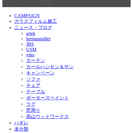
カテゴリー選択
CAMPAIGN
ガラスフィルム施工
ニュース・ブログ
artek
hermanmiller
JBS
USM
vitra
カーテン
カールハンセン＆サン
キャンペーン
ソファ
チェア
テーブル
ポーターズペイント
ラグ
窓周り
高山ウッドワークス
ハギレ
未分類