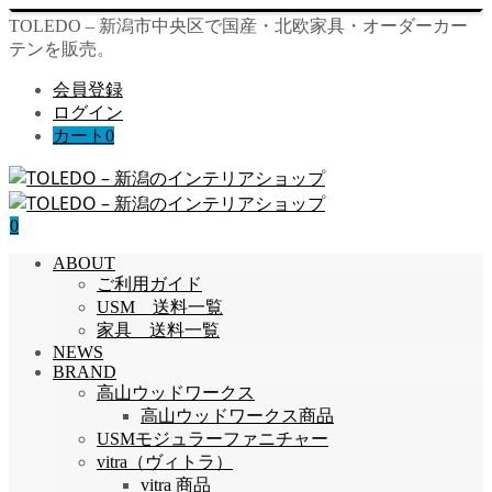
TOLEDO – 新潟市中央区で国産・北欧家具・オーダーカー
テンを販売。
会員登録
ログイン
カート
0
0
ABOUT
ご利用ガイド
USM 送料一覧
家具 送料一覧
NEWS
BRAND
高山ウッドワークス
高山ウッドワークス商品
USMモジュラーファニチャー
vitra（ヴィトラ）
vitra 商品