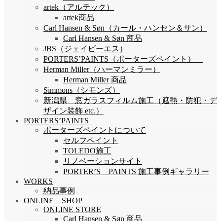
artek（アルテック）
artek商品
Carl Hansen & Søn（カール・ハンセン＆サン）
Carl Hansen & Søn 商品
JBS（ジェイビーエス）
PORTERS’PAINTS（ポーターズペイント）
Herman Miller（ハーマンミラー）
Herman Miller 商品
Simmons（シモンズ）
新潟県 窓ガラスフィルム施工（遮熱・防犯・デ
ザイン装飾 etc.）
PORTERS’PAINTS
ポーターズペイントについて
セルフペイント
TOLEDO施工
リノベーションサイト
PORTER’S PAINTS 施工事例ギャラリー
WORKS
納品事例
ONLINE SHOP
ONLINE STORE
Carl Hansen & Søn 商品