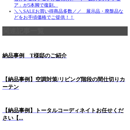
ア」が5本脚で復刻。
＼＼SALEお買い得商品多数／／ 展示品・廃盤品な
どをお手頃価格でご提供！！
関連記事一覧
納品事例 T様邸のご紹介
【納品事例】空調対策/リビング階段の間仕切りカ
ーテン
【納品事例】トータルコーディネイトお任せくだ
さい【...