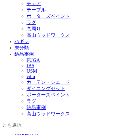
チェア
テーブル
ポーターズペイント
ラグ
窓周り
高山ウッドワークス
ハギレ
未分類
納品事例
FUGA
JBS
USM
vitra
カーテン・シェード
ダイニングセット
ポーターズペイント
ラグ
納品事例
高山ウッドワークス
月を選択