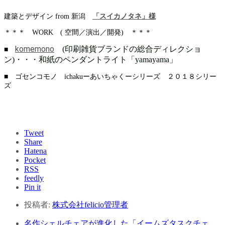
建築とデザイン from 新潟
「スイカノタネ」様
＊＊＊ WORK ( 空間／演出／開発) ＊＊＊
komemono
(印刷雑貨ブランドの総合ディレクショ
■
ン)・・・和紙のペンダントライト「yamayama」
■ ゴセンコモノ ichakuーあいちゃくーシリーズ ２０１８シリー
ズ
Tweet
Share
Hatena
Pocket
RSS
feedly
Pin it
投稿者:
株式会社felicio管理者
名作シェルチェアが進化した「イームズタスクチェ