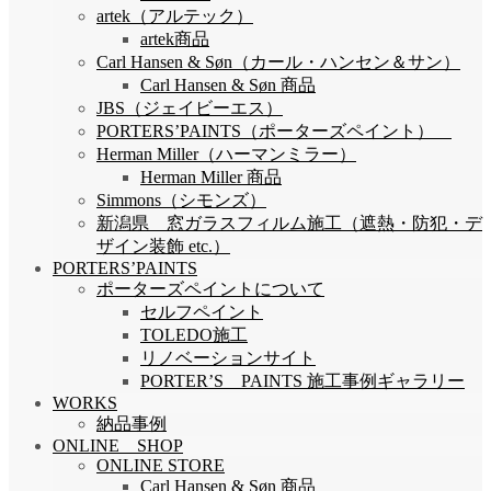
artek（アルテック）
artek商品
Carl Hansen & Søn（カール・ハンセン＆サン）
Carl Hansen & Søn 商品
JBS（ジェイビーエス）
PORTERS’PAINTS（ポーターズペイント）
Herman Miller（ハーマンミラー）
Herman Miller 商品
Simmons（シモンズ）
新潟県 窓ガラスフィルム施工（遮熱・防犯・デ
ザイン装飾 etc.）
PORTERS’PAINTS
ポーターズペイントについて
セルフペイント
TOLEDO施工
リノベーションサイト
PORTER’S PAINTS 施工事例ギャラリー
WORKS
納品事例
ONLINE SHOP
ONLINE STORE
Carl Hansen & Søn 商品