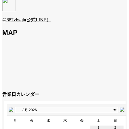
@887vlwqh(公式LINE）
MAP
営業日カレンダー
月
火
水
木
金
土
日
1
2