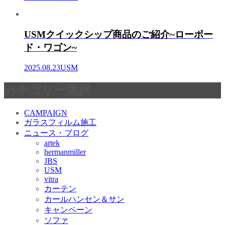
USMクイックシップ商品のご紹介~ローボー
ド・ワゴン~
2025.08.23
USM
カテゴリー選択
CAMPAIGN
ガラスフィルム施工
ニュース・ブログ
artek
hermanmiller
JBS
USM
vitra
カーテン
カールハンセン＆サン
キャンペーン
ソファ