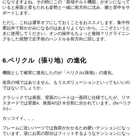
になりますよね。その時にこの「前傾チルト機能」がオンになって
いると座面と背もたれも姿勢と一緒に前方向に沈み、腰と背中をサ
ポートします。
ただし、これは通常オフにしておくことをおススメします。集中作
業以外で前かがみになるのはあまりよくないから。ここぞというと
きに使用してください。オンの操作もちょっと複雑？リクライニン
グをした状態で左手前のハンドルを前方向に回します。
6.ペリクル（張り地）の進化
機能として確実に進化したのが「ペリクル(張地)」の進化。
改良の域ではありません、もうエボリューションといってもいいの
ではないでしょうか。
クラシックでは座面、背面のシートは一面同じ仕様でしたが、リマ
スタードでは背面4、座面4の計８分割に分かれています。(8zペリク
ル)←
カッコイイ。。。
フレームに近いパーツでは負荷がかかるため硬いテンションになっ
ています。逆にお尻の部分はフィットするようなテンションになっ