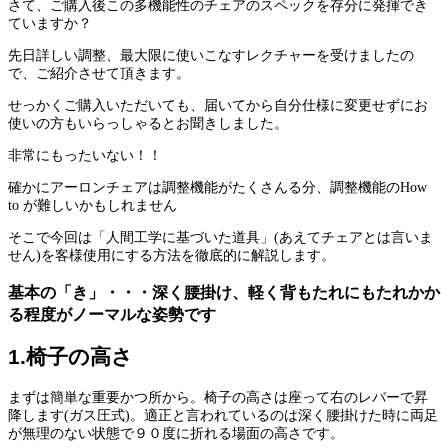
さて、ご購入後この多機能性のチェアのスペックを存分に発揮でき
ていますか？
先日詳しい調整、最大限に使いこなすレクチャーを受けましたの
で、ご紹介させて頂きます。
せっかくご購入いただいても、届いてから自分仕様に変更せずにお
使いの方もいらっしゃるとお聞きしました。
非常にもったいない！！
確かにアーロンチェアは調整機能がたくさんる分、調整機能のHow
to が難しいかもしれません
そこで今回は「人間工学に基づいた道具」(あえてチェアとは言いま
せん)を客様使用にする方法を徹底的に解説します。
基本の「き」・・・深く腰掛け、軽く背もたれにもたれかか
る程度がノーマルな姿勢です
1.椅子の高さ
まずは簡単な重要かつ所から。椅子の高さは座って右のレバーで昇
降します(ガス圧式)。適正と言われているのは深く腰掛けた時に両足
が無理のない状態で９０度に折れる場面の高さです。