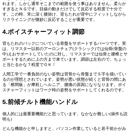
れます。しかし通常そこまでの範囲を使う事はありません。柔らか
すぎるとＮＧです。目線の動きだけでして反応する程度で十分で
す。この時、常に深く腰掛け、背もたれが背中にフィットしながら
リクライニングが微妙に反応することが重要です。
4.ボイスチャーフィット調節
背もたれのバックについている骨盤をサポートするパーツです。実
は、リマスター以前のアーロンチェア(クラシック)では仙骨(骨盤の
中)えおサポートしていたのに対し、リマスターでは仙骨と腰椎とサ
ポートするために上の方まで来ています。調節は左右ので。ちょっ
と当たるかな？程度でＯＫ！
人間工学で一番負担のない姿勢は背骨から骨盤までＳ字を描いてい
るのが理想とされています。姿勢が悪い状態が続くと背骨の間にあ
る「椎間板」が摩耗しヘルニア、腰痛の原因になりなります。ボイ
スチャーフィットはワーク時の姿勢をサポートしてくれるのです。
5.前傾チルト機能ハンドル
個人的には最重要機能だと思っています。なかなか難しい(操作も説
明も)
どんな機能かと申しますと、パソコン作業していると若干前かがみ