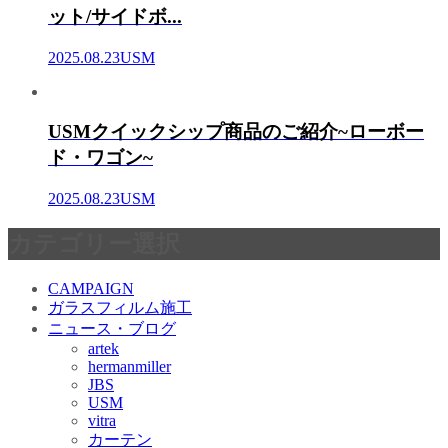
ット/サイドボ...
2025.08.23
USM
USMクイックシップ商品のご紹介~ローボー
ド・ワゴン~
2025.08.23
USM
カテゴリー選択
CAMPAIGN
ガラスフィルム施工
ニュース・ブログ
artek
hermanmiller
JBS
USM
vitra
カーテン