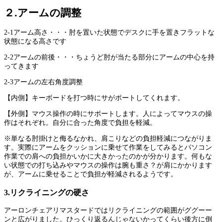
２.アームの調整
2-1アーム高さ・・・肘を置いた状態でデスクに手を置きフラットな
状態になる高さです
2-2アームの前後・・・ちょうど肘が当たる部分にアームの中心を持
ってきます
2-3アームの左右角度調整
【内側】キーボードを打つ時にサがポートしてくれます。
【外側】マウス操作の時にサポートします。人によってマウスの操
作はそれぞれ。自分に合った角度で負担を軽減。
※単なる肘掛けと侮るなかれ、肩こりなどの負担軽減につながりま
す。実際にアームをクッションに乗せて作業をしてみるとパソコン
作業での肩への負担かいかに大きかったのかが分かります。何もな
い状態での打ち込みやマウスの操作は腕も重さ？が肩にかかります
が、アームに乗せることで負担が軽減されるようです。
3.リクライニングの硬さ
アーロンチェアリマスタードではリクライニングの範囲がググーー
ンと広がりました。ひっくり返るんじゃないかってくらい後方に倒