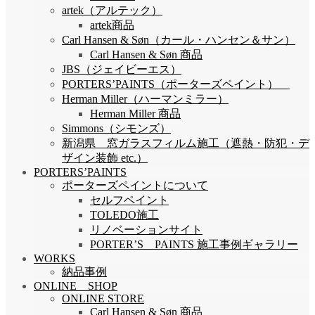
artek（アルテック）
artek商品
Carl Hansen & Søn（カール・ハンセン＆サン）
Carl Hansen & Søn 商品
JBS（ジェイビーエス）
PORTERS’PAINTS（ポーターズペイント）
Herman Miller（ハーマンミラー）
Herman Miller 商品
Simmons（シモンズ）
新潟県 窓ガラスフィルム施工（遮熱・防犯・デ
ザイン装飾 etc.）
PORTERS’PAINTS
ポーターズペイントについて
セルフペイント
TOLEDO施工
リノベーションサイト
PORTER’S PAINTS 施工事例ギャラリー
WORKS
納品事例
ONLINE SHOP
ONLINE STORE
Carl Hansen & Søn 商品