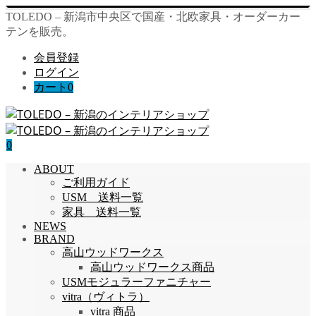
TOLEDO – 新潟市中央区で国産・北欧家具・オーダーカー
テンを販売。
会員登録
ログイン
カート
0
0
ABOUT
ご利用ガイド
USM 送料一覧
家具 送料一覧
NEWS
BRAND
高山ウッドワークス
高山ウッドワークス商品
USMモジュラーファニチャー
vitra（ヴィトラ）
vitra 商品