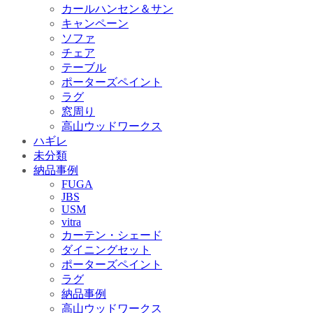
カールハンセン＆サン
キャンペーン
ソファ
チェア
テーブル
ポーターズペイント
ラグ
窓周り
高山ウッドワークス
ハギレ
未分類
納品事例
FUGA
JBS
USM
vitra
カーテン・シェード
ダイニングセット
ポーターズペイント
ラグ
納品事例
高山ウッドワークス