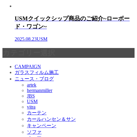
USMクイックシップ商品のご紹介~ローボー
ド・ワゴン~
2025.08.23
USM
カテゴリー選択
CAMPAIGN
ガラスフィルム施工
ニュース・ブログ
artek
hermanmiller
JBS
USM
vitra
カーテン
カールハンセン＆サン
キャンペーン
ソファ