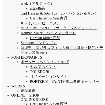
artek（アルテック）
artek商品
Carl Hansen & Søn（カール・ハンセン＆サン）
Carl Hansen & Søn 商品
JBS（ジェイビーエス）
PORTERS’PAINTS（ポーターズペイント）
Herman Miller（ハーマンミラー）
Herman Miller 商品
Simmons（シモンズ）
新潟県 窓ガラスフィルム施工（遮熱・防犯・デ
ザイン装飾 etc.）
PORTERS’PAINTS
ポーターズペイントについて
セルフペイント
TOLEDO施工
リノベーションサイト
PORTER’S PAINTS 施工事例ギャラリー
WORKS
納品事例
ONLINE SHOP
ONLINE STORE
Carl Hansen & Søn 商品