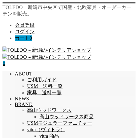
TOLEDO – 新潟市中央区で国産・北欧家具・オーダーカー
テンを販売。
会員登録
ログイン
カート
0
0
ABOUT
ご利用ガイド
USM 送料一覧
家具 送料一覧
NEWS
BRAND
高山ウッドワークス
高山ウッドワークス商品
USMモジュラーファニチャー
vitra（ヴィトラ）
vitra 商品