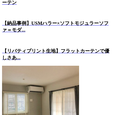
ーテン
【納品事例】USMハラー×ソフトモジュラーソフ
ァ＝モダ...
【リバティプリント生地】フラットカーテンで優
しさあ...