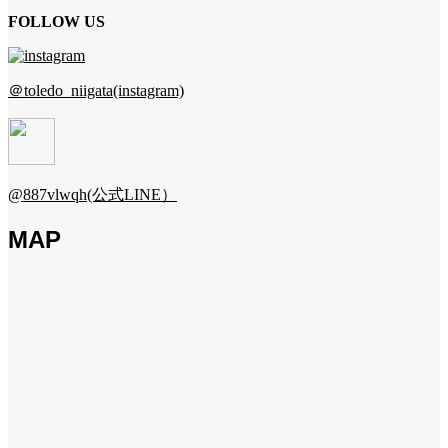
FOLLOW US
＠toledo_niigata(instagram)
@887vlwqh(公式LINE）
MAP