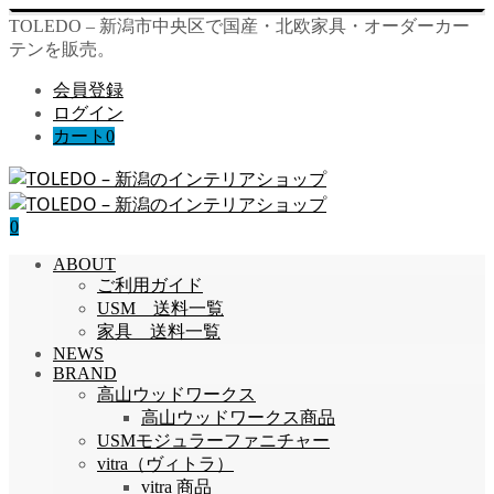
TOLEDO – 新潟市中央区で国産・北欧家具・オーダーカー
テンを販売。
会員登録
ログイン
カート
0
0
ABOUT
ご利用ガイド
USM 送料一覧
家具 送料一覧
NEWS
BRAND
高山ウッドワークス
高山ウッドワークス商品
USMモジュラーファニチャー
vitra（ヴィトラ）
vitra 商品