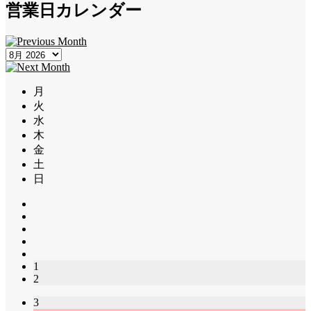
営業日カレンダー
月
火
水
木
金
土
日
1
2
3