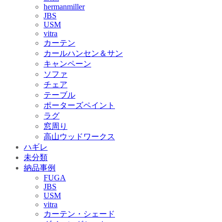
hermanmiller
JBS
USM
vitra
カーテン
カールハンセン＆サン
キャンペーン
ソファ
チェア
テーブル
ポーターズペイント
ラグ
窓周り
高山ウッドワークス
ハギレ
未分類
納品事例
FUGA
JBS
USM
vitra
カーテン・シェード