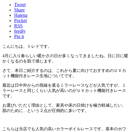
Tweet
Share
Hatena
Pocket
RSS
feedly
Pin it
こんにちは、トレドです。
4月に入り春らしい暖かさの日が多くなってきましたね。日に日に暖
かくなるのを肌で感じます。
さて、本日ご紹介するのは、これから夏に向けておすすめのＵＶカ
ット機能付きレース生地についてです。
最近は日中外からの視線を遮るミラーレースなどが人気ですが、ミ
ラーレースと同じくらい人気が高いのがＵＶカット機能付きレース
です。
お選びいただく理由として、家具や床の日焼けを極力軽減したい、
肌のために…という２点が圧倒的に多いです。
こちらは当店でも人気の高いカラーボイルレースです。基本のホワ