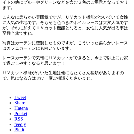
イトの他にブルーやグリーンなどを含む６色のご用意となっており
ます。
こんなに柔らかい雰囲気ですが、ＵＶカット機能がついていて女性
に人気の生地です。そもそも色つきのボイルレースは大変人気です
が、それに加えてＵＶカット機能となると、女性に人気が出る事は
至極当然ですね。
写真はカーテンに縫製したものですが、こういった柔らかいレース
はカフェカーテンにも向いています。
レースカーテンで気軽にＵＶカットができると、今まで以上にお家
で過ごしやすくなると思います！
ＵＶカット機能が付いた生地は他にもたくさん種類がありますの
で、気になる方はぜひ一度ご相談くださいませ。
Tweet
Share
Hatena
Pocket
RSS
feedly
Pin it