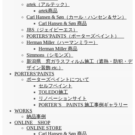
artek（アルテック）
artek商品
Carl Hansen & Søn（カール・ハンセン＆サン）
Carl Hansen & Søn 商品
JBS（ジェイビーエス）
PORTERS’PAINTS（ポーターズペイント）
Herman Miller（ハーマンミラー）
Herman Miller 商品
Simmons（シモンズ）
新潟県 窓ガラスフィルム施工（遮熱・防犯・デ
ザイン装飾 etc.）
PORTERS’PAINTS
ポーターズペイントについて
セルフペイント
TOLEDO施工
リノベーションサイト
PORTER’S PAINTS 施工事例ギャラリー
WORKS
納品事例
ONLINE SHOP
ONLINE STORE
Carl Hansen & Søn 商品