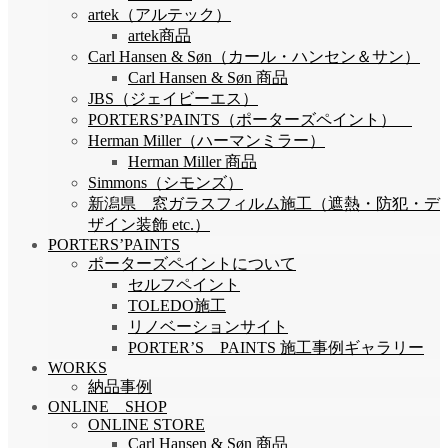
artek（アルテック）
artek商品
Carl Hansen & Søn（カール・ハンセン＆サン）
Carl Hansen & Søn 商品
JBS（ジェイビーエス）
PORTERS’PAINTS（ポーターズペイント）
Herman Miller（ハーマンミラー）
Herman Miller 商品
Simmons（シモンズ）
新潟県 窓ガラスフィルム施工（遮熱・防犯・デ
ザイン装飾 etc.）
PORTERS’PAINTS
ポーターズペイントについて
セルフペイント
TOLEDO施工
リノベーションサイト
PORTER’S PAINTS 施工事例ギャラリー
WORKS
納品事例
ONLINE SHOP
ONLINE STORE
Carl Hansen & Søn 商品