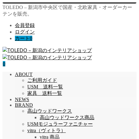
TOLEDO – 新潟市中央区で国産・北欧家具・オーダーカー
テンを販売。
会員登録
ログイン
カート
0
0
ABOUT
ご利用ガイド
USM 送料一覧
家具 送料一覧
NEWS
BRAND
高山ウッドワークス
高山ウッドワークス商品
USMモジュラーファニチャー
vitra（ヴィトラ）
vitra 商品