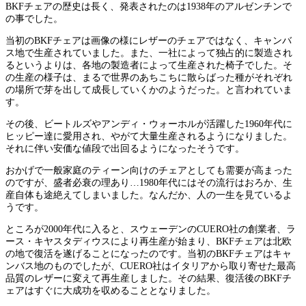
BKFチェアの歴史は長く、発表されたのは1938年のアルゼンチンで
の事でした。
当初のBKFチェアは画像の様にレザーのチェアではなく、キャンバ
ス地で生産されていました。また、一社によって独占的に製造され
るというよりは、各地の製造者によって生産された椅子でした。そ
の生産の様子は、まるで世界のあちこちに散らばった種がそれぞれ
の場所で芽を出して成長していくかのようだった。と言われていま
す。
その後、ビートルズやアンディ・ウォーホルが活躍した1960年代に
ヒッピー達に愛用され、やがて大量生産されるようになりました。
それに伴い安価な値段で出回るようになったそうです。
おかげで一般家庭のティーン向けのチェアとしても需要が高まった
のですが、盛者必衰の理あり…1980年代にはその流行はおろか、生
産自体も途絶えてしまいました。なんだか、人の一生を見ているよ
うです。
ところが2000年代に入ると、スウェーデンのCUERO社の創業者、ラ
ース・キヤスタディウスにより再生産が始まり、BKFチェアは北欧
の地で復活を遂げることになったのです。当初のBKFチェアはキャ
ンバス地のものでしたが、CUERO社はイタリアから取り寄せた最高
品質のレザーに変えて再生産しました。その結果、復活後のBKFチ
ェアはすぐに大成功を収めることとなりました。