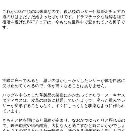
これが2005年頃の出来事なので、復活後のレザー仕様BKFチェアの
道のりはまだまだ始まったばかりです。ドラマチックな経緯を経て
復活を遂げたBKFチェアは、今もなお世界中で愛されている椅子で
す。
実際に座ってみると、思いのほかしっかりしたレザーが体を自然に
受け止めてくれるので、体が痛くなることはありません。
バッグを中心とした革製品の製造にかかわってきたラース・キヤス
タディウスは、皮革の縫製に精通していたようで、座った重みでレ
ザーが変形することもなく、すぐにしっくりと馴染むように作られ
ています。
きちんと体を預けると目線が定まり、なおかつゆったりと座れるの
で、映画鑑賞や絵画鑑賞、大切な人と過ごすひと時にいかがでしょ
うか？木の家具とはまた一味違う、味のある経年変化も楽しみです