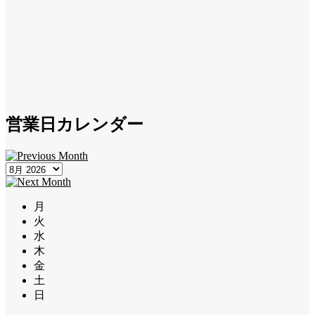
営業日カレンダー
月
火
水
木
金
土
日