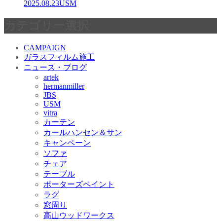
2025.08.23
USM
カテゴリー選択
CAMPAIGN
ガラスフィルム施工
ニュース・ブログ
artek
hermanmiller
JBS
USM
vitra
カーテン
カールハンセン＆サン
キャンペーン
ソファ
チェア
テーブル
ポーターズペイント
ラグ
窓周り
高山ウッドワークス