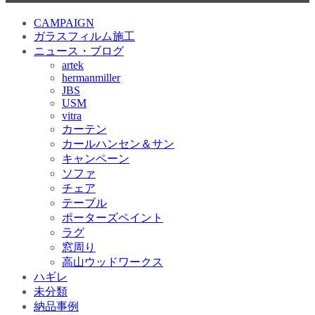
CAMPAIGN
ガラスフィルム施工
ニュース・ブログ
artek
hermanmiller
JBS
USM
vitra
カーテン
カールハンセン＆サン
キャンペーン
ソファ
チェア
テーブル
ポーターズペイント
ラグ
窓周り
高山ウッドワークス
ハギレ
未分類
納品事例