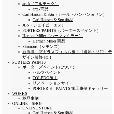
artek（アルテック）
artek商品
Carl Hansen & Søn（カール・ハンセン＆サン）
Carl Hansen & Søn 商品
JBS（ジェイビーエス）
PORTERS’PAINTS（ポーターズペイント）
Herman Miller（ハーマンミラー）
Herman Miller 商品
Simmons（シモンズ）
新潟県 窓ガラスフィルム施工（遮熱・防犯・デ
ザイン装飾 etc.）
PORTERS’PAINTS
ポーターズペイントについて
セルフペイント
TOLEDO施工
リノベーションサイト
PORTER’S PAINTS 施工事例ギャラリー
WORKS
納品事例
ONLINE SHOP
ONLINE STORE
Carl Hansen & Søn 商品