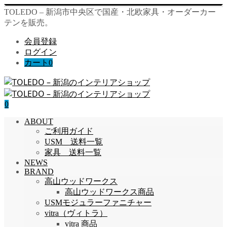
TOLEDO – 新潟市中央区で国産・北欧家具・オーダーカー
テンを販売。
会員登録
ログイン
カート
0
0
ABOUT
ご利用ガイド
USM 送料一覧
家具 送料一覧
NEWS
BRAND
高山ウッドワークス
高山ウッドワークス商品
USMモジュラーファニチャー
vitra（ヴィトラ）
vitra 商品