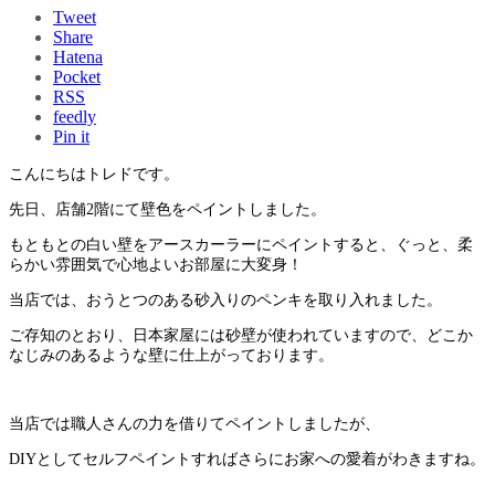
Tweet
Share
Hatena
Pocket
RSS
feedly
Pin it
こんにちはトレドです。
先日、店舗2階にて壁色をペイントしました。
もともとの白い壁をアースカーラーにペイントすると、ぐっと、柔
らかい雰囲気で心地よいお部屋に大変身！
当店では、おうとつのある砂入りのペンキを取り入れました。
ご存知のとおり、日本家屋には砂壁が使われていますので、どこか
なじみのあるような壁に仕上がっております。
当店では職人さんの力を借りてペイントしましたが、
DIYとしてセルフペイントすればさらにお家への愛着がわきますね。