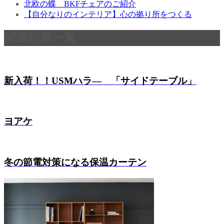
北欧の蝶 BKFチェアのご紹介
【自分なりのインテリア】心の拠り所をつくる
関連記事一覧
新入荷！！USMハラ― 「サイドテーブル」
ヨアケ
冬の節電対策になる保温カーテン