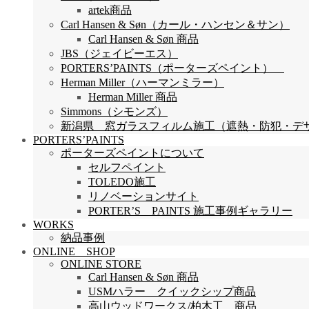
artek商品
Carl Hansen & Søn（カール・ハンセン＆サン）
Carl Hansen & Søn 商品
JBS（ジェイビーエス）
PORTERS’PAINTS（ポーターズペイント）
Herman Miller（ハーマンミラー）
Herman Miller 商品
Simmons（シモンズ）
新潟県 窓ガラスフィルム施工（遮熱・防犯・デザイン
PORTERS’PAINTS
ポーターズペイントについて
セルフペイント
TOLEDO施工
リノベーションサイト
PORTER’S PAINTS 施工事例ギャラリー
WORKS
納品事例
ONLINE SHOP
ONLINE STORE
Carl Hansen & Søn 商品
USMハラー クイックシップ商品
高山ウッドワークス/柏木工 商品