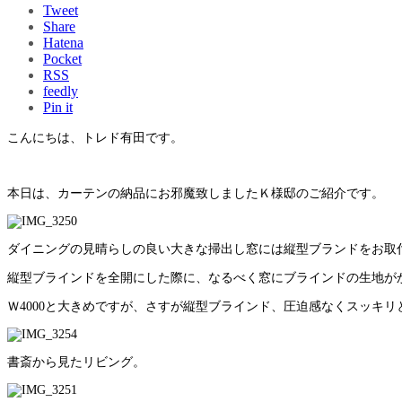
Tweet
Share
Hatena
Pocket
RSS
feedly
Pin it
こんにちは、トレド有田です。
本日は、カーテンの納品にお邪魔致しましたＫ様邸のご紹介です。
ダイニングの見晴らしの良い大きな掃出し窓には縦型ブランドをお取
縦型ブラインドを全開にした際に、なるべく窓にブラインドの生地が
Ｗ4000と大きめですが、さすが縦型ブラインド、圧迫感なくスッキリ
書斎から見たリビング。