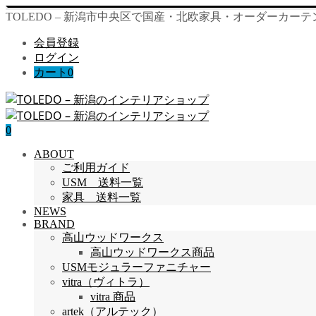
TOLEDO – 新潟市中央区で国産・北欧家具・オーダーカー
会員登録
ログイン
カート
0
0
ABOUT
ご利用ガイド
USM 送料一覧
家具 送料一覧
NEWS
BRAND
高山ウッドワークス
高山ウッドワークス商品
USMモジュラーファニチャー
vitra（ヴィトラ）
vitra 商品
artek（アルテック）