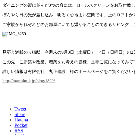
ダイニングの縦に並んだ3つの窓には、ロールスクリーンをお取付致
ぼんやり日の光が差し込み、明るく心地よい空間です。上のロフトか
ご家族がそれぞれどのお部屋にいても繋がることのできるリビング、
見応え満載のＫ様邸、今週末の9月3日（土曜日）、4日（日曜日）の
この先、ご新築や改築、増築をお考えの皆様、是非ご覧になってみて
詳しい情報は有限会社 丸正建設 様のホームページをご覧ください
http://marusho-k.jp/blog/1829/
Tweet
Share
Hatena
Pocket
RSS