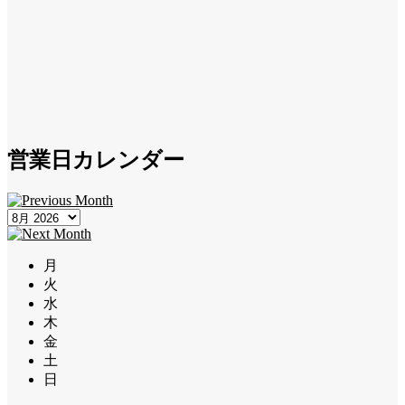
営業日カレンダー
月
火
水
木
金
土
日