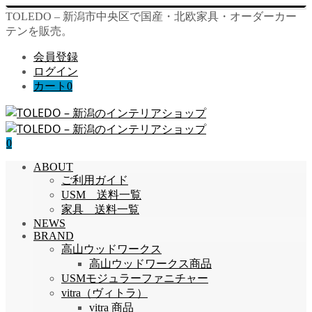
TOLEDO – 新潟市中央区で国産・北欧家具・オーダーカー
テンを販売。
会員登録
ログイン
カート
0
0
ABOUT
ご利用ガイド
USM 送料一覧
家具 送料一覧
NEWS
BRAND
高山ウッドワークス
高山ウッドワークス商品
USMモジュラーファニチャー
vitra（ヴィトラ）
vitra 商品