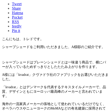
Tweet
Share
Hatena
Pocket
RSS
feedly
Pin it
こんにちは、トレドです。
シャープシェードをご利用いただきました、A様邸のご紹介です。
シャープシェードはプレーンシェードとは一味違う商品で、横にバ
ーが入っているためすっきりとしたたたみ上がりを作ります。
A様には「kvadrat」クヴァドラ社のファブリックをお選びいただきま
した。
「kvadrat」とはデンマークを代表するテキスタイルメーカーで、品
質、デザインともにヨーロッパ最高峰のメーカーと言われていま
す。
海外の一流家具メーカーの張地として使われていいるだけでなく、
オペラハウスやニューヨークのMoMAなどの有名建築に採用されて