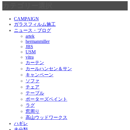
カテゴリー選択
CAMPAIGN
ガラスフィルム施工
ニュース・ブログ
artek
hermanmiller
JBS
USM
vitra
カーテン
カールハンセン＆サン
キャンペーン
ソファ
チェア
テーブル
ポーターズペイント
ラグ
窓周り
高山ウッドワークス
ハギレ
未分類