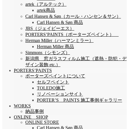
artek（アルテック）
artek商品
Carl Hansen & Søn（カール・ハンセン＆サン）
Carl Hansen & Søn 商品
JBS（ジェイビーエス）
PORTERS’PAINTS（ポーターズペイント）
Herman Miller（ハーマンミラー）
Herman Miller 商品
Simmons（シモンズ）
新潟県 窓ガラスフィルム施工（遮熱・防犯・デ
ザイン装飾 etc.）
PORTERS’PAINTS
ポーターズペイントについて
セルフペイント
TOLEDO施工
リノベーションサイト
PORTER’S PAINTS 施工事例ギャラリー
WORKS
納品事例
ONLINE SHOP
ONLINE STORE
Carl Hansen & Søn 商品