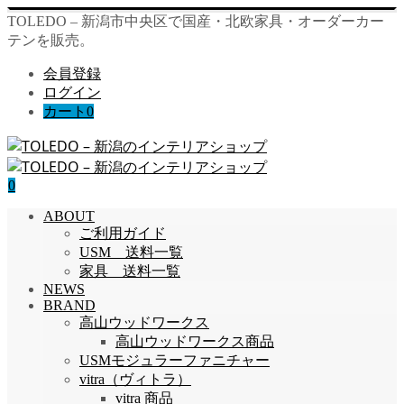
TOLEDO – 新潟市中央区で国産・北欧家具・オーダーカー
テンを販売。
会員登録
ログイン
カート
0
0
ABOUT
ご利用ガイド
USM 送料一覧
家具 送料一覧
NEWS
BRAND
高山ウッドワークス
高山ウッドワークス商品
USMモジュラーファニチャー
vitra（ヴィトラ）
vitra 商品