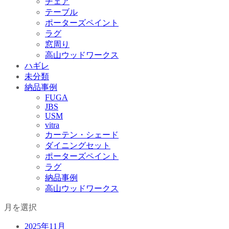
チェア
テーブル
ポーターズペイント
ラグ
窓周り
高山ウッドワークス
ハギレ
未分類
納品事例
FUGA
JBS
USM
vitra
カーテン・シェード
ダイニングセット
ポーターズペイント
ラグ
納品事例
高山ウッドワークス
月を選択
2025年11月