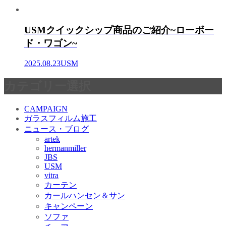
USMクイックシップ商品のご紹介~ローボー
ド・ワゴン~
2025.08.23
USM
カテゴリー選択
CAMPAIGN
ガラスフィルム施工
ニュース・ブログ
artek
hermanmiller
JBS
USM
vitra
カーテン
カールハンセン＆サン
キャンペーン
ソファ