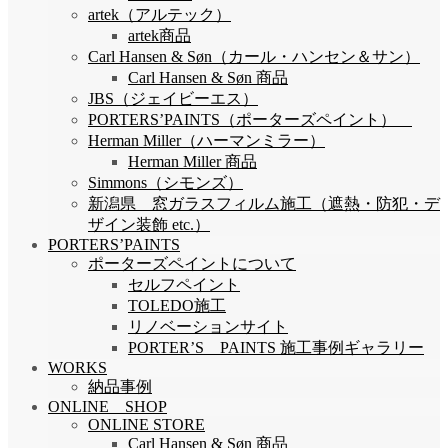
artek（アルテック）
artek商品
Carl Hansen & Søn（カール・ハンセン＆サン）
Carl Hansen & Søn 商品
JBS（ジェイビーエス）
PORTERS’PAINTS（ポーターズペイント）
Herman Miller（ハーマンミラー）
Herman Miller 商品
Simmons（シモンズ）
新潟県 窓ガラスフィルム施工（遮熱・防犯・デ
ザイン装飾 etc.）
PORTERS’PAINTS
ポーターズペイントについて
セルフペイント
TOLEDO施工
リノベーションサイト
PORTER’S PAINTS 施工事例ギャラリー
WORKS
納品事例
ONLINE SHOP
ONLINE STORE
Carl Hansen & Søn 商品