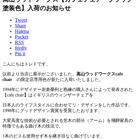
塗装色】入荷のお知らせ
Tweet
Share
Hatena
Pocket
RSS
feedly
Pin it
こんにちはトレドです。
以前より当店に展示がございました、
高山ウッドワークスcafe
chair
の限定店専用色が新たに入荷いたしました。
1994年にデザイナー岩倉榮利と熟練の職人さんによって発表された
【cafe chair
】
はイギリスのウィンザーチェアを
日本人のライフスタイルに合わせてリ・デザインをした作品です。
1998年にグッドデザイン賞賞を受賞したおります。
大変高度な技術が必要とされる笠木の部分（アーム）を飛騨家具の
特徴でもある曲げ木の技法で、
1本のビスも使用せず木を継ぎ目なく曲げています。